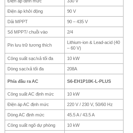
Điện áp định mức
330 V
Điện áp khởi động
90 V
Dải MPPT
90 – 435 V
Số MPPT/ chuỗi vào
2/4
Lithium-ion & Lead-acid (40
Pin lưu trữ tương thích
– 60 V)
Công suất sạc/xả tối đa
10 kW
Dòng sạc/xả tối đa
208A
Phía đầu ra AC
S6-EH1P10K-L-PLUS
Công suất AC định mức
10 kW
Điện áp AC định mức
220 V / 230 V, 50/60 Hz
Dòng AC định mức
45.5 A / 43.5 A
Công suất ngõ dự phòng
10 kW