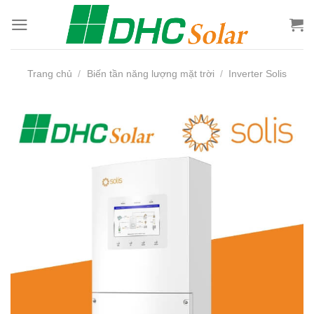
Bỏ
qua
nội
dung
Trang chủ
/
Biến tần năng lượng mặt trời
/
Inverter Solis