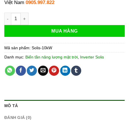
Việt Nam
0905.997.822
Inverter Hybrid Solis 10kW 1 Pha S6-EH1P10K-L-PLUS số lư
MUA HÀNG
Mã sản phẩm:
Solis-10kW
Danh mục:
Biến tần năng lượng mặt trời
,
Inverter Solis
MÔ TẢ
ĐÁNH GIÁ (0)