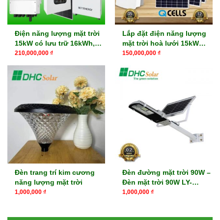
Điện năng lượng mặt trời
Lắp đặt điện năng lượng
15kW có lưu trữ 16kWh,
mặt trời hoà lưới 15kW
32kWh
trọn gói
210,000,000
₫
150,000,000
₫
Đèn trang trí kim cương
Đèn đường mặt trời 90W –
năng lượng mặt trời
Đèn mặt trời 90W LY-
TYN004
1,000,000
₫
1,000,000
₫