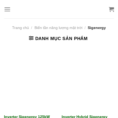
Bỏ
qua
nội
dung
Trang chủ
/
Biến tần năng lượng mặt trời
/
Sigenergy
DANH MỤC SẢN PHẨM
Inverter Sigenergy 125kW
Inverter Hybrid Sigenergy