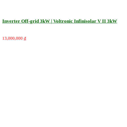
Inverter Off-grid 3kW | Voltronic Infinisolar V II 3kW
13,000,000
₫