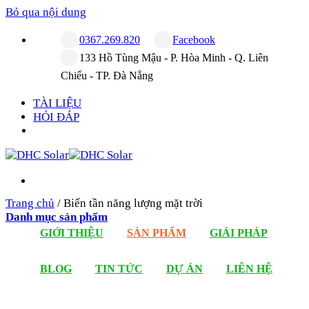
Bỏ qua nội dung
0367.269.820
Facebook
133 Hồ Tùng Mậu - P. Hòa Minh - Q. Liên
Chiểu - TP. Đà Nẵng
TÀI LIỆU
HỎI ĐÁP
Trang chủ
/
Biến tần năng lượng mặt trời
Danh mục sản phẩm
GIỚI THIỆU
SẢN PHẨM
GIẢI PHÁP
BLOG
TIN TỨC
DỰ ÁN
LIÊN HỆ