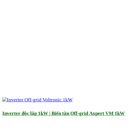
Inverter độc lập 1kW | Biến tần Off-grid Axpert VM 1kW