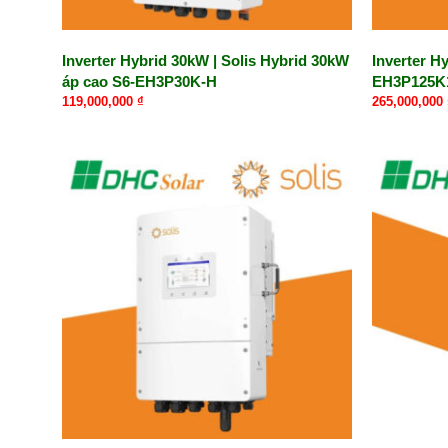
Inverter Hybrid 30kW | Solis Hybrid 30kW
Inverter H
áp cao S6-EH3P30K-H
EH3P125K
119,000,000
₫
265,000,000