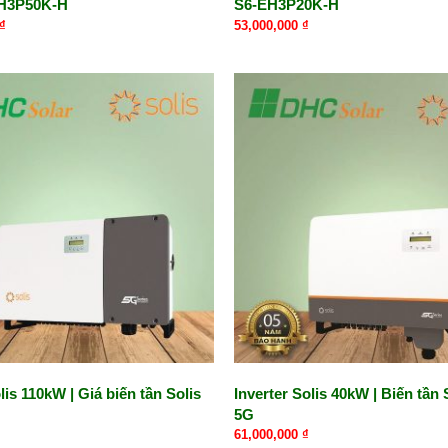
EH3P50K-H
S6-EH3P20K-H
₫
53,000,000
₫
lis 110kW | Giá biến tần Solis
Inverter Solis 40kW | Biến tần 
5G
61,000,000
₫