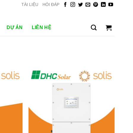
TÀI LIỆU
HỎI ĐÁP
DỰ ÁN
LIÊN HỆ