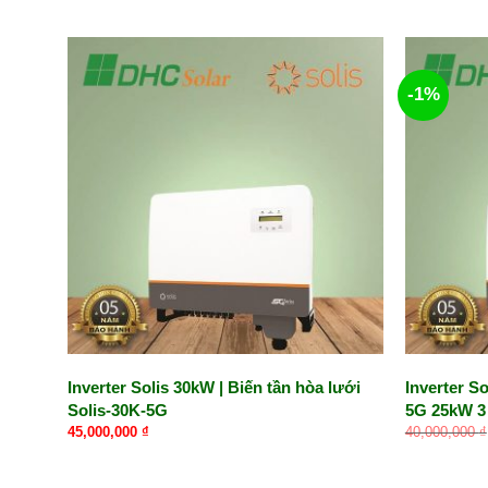
-1%
Inverter Solis 30kW | Biến tần hòa lưới
Inverter So
Solis-30K-5G
5G 25kW 3
45,000,000
₫
40,000,000
₫