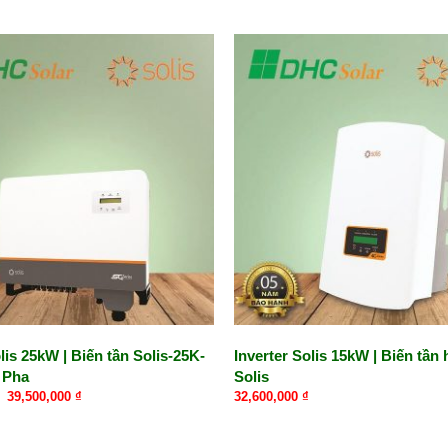
lis 25kW | Biến tần Solis-25K-
Inverter Solis 15kW | Biến tần 
 Pha
Solis
Giá
Giá
39,500,000
₫
32,600,000
₫
gốc
hiện
là:
tại
40,000,000 ₫.
là: