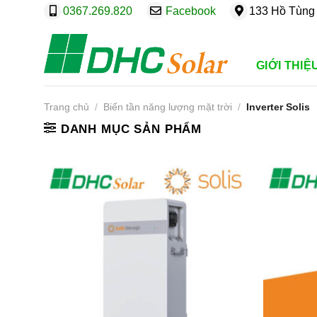
Bỏ
0367.269.820
Facebook
133 Hồ Tùng 
qua
nội
dung
GIỚI THIỆ
Trang chủ
/
Biến tần năng lượng mặt trời
/
Inverter Solis
DANH MỤC SẢN PHẨM