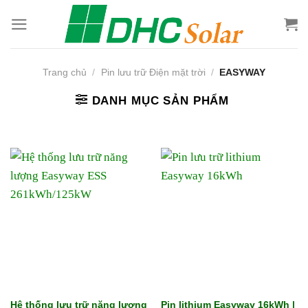
Bỏ
qua
nội
dung
Trang chủ
/
Pin lưu trữ Điện mặt trời
/
EASYWAY
DANH MỤC SẢN PHẨM
Hệ thống lưu trữ năng lượng
Pin lithium Easyway 16kWh |