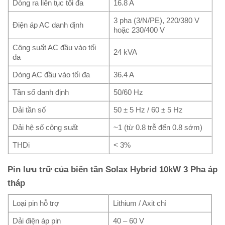
Dòng ra liên tục tối đa
16.8 A
3 pha (3/N/PE), 220/380 V
Điện áp AC danh định
hoặc 230/400 V
Công suất AC đầu vào tối
24 kVA
đa
Dòng AC đầu vào tối đa
36.4 A
Tần số danh định
50/60 Hz
Dải tần số
50 ± 5 Hz / 60 ± 5 Hz
Dải hệ số công suất
~1 (từ 0.8 trễ đến 0.8 sớm)
THDi
< 3%
Pin lưu trữ của biến tần Solax Hybrid 10kW 3 Pha áp
tháp
Loại pin hỗ trợ
Lithium / Axit chì
Dải điện áp pin
40 – 60 V