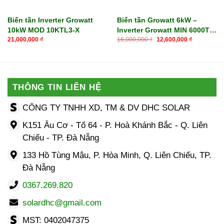
Biến tần Inverter Growatt
Biến tần Growatt 6kW –
10kW MOD 10KTL3-X
Inverter Growatt MIN 6000TL-
Giá
Giá
X
21,000,000
₫
16,000,000
₫
12,600,000
₫
gốc
hiện
là:
tại
16,000,000 ₫.
là:
12,600,00
THÔNG TIN LIÊN HỆ
CÔNG TY TNHH XD, TM & DV DHC SOLAR
K151 Âu Cơ - Tổ 64 - P. Hoà Khánh Bắc - Q. Liên
Chiểu - TP. Đà Nẵng
133 Hồ Tùng Mậu, P. Hòa Minh, Q. Liên Chiểu, TP.
Đà Nẵng
0367.269.820
solardhc@gmail.com
MST: 0402047375