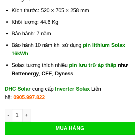
Kích thước:
520 × 705 × 258 mm
Khối lượng: 44.6 Kg
Bảo hành: 7 năm
Bảo hành 10 năm khi sử dụng
pin lithium Solax
16kWh
Solax tương thích nhiều
pin lưu trữ áp thấp
như
Bettenergy, CFE, Dyness
DHC Solar
cung cấp
Inverter Solax
Liên
hệ:
0905.997.822
Biến tần Hybrid Solax 10kW 3 Pha áp thấp X3-NEO-10K-LV số
MUA HÀNG