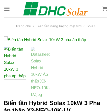
Bỏ
qua
nội
dung
Trang chủ
/
Biến tần năng lượng mặt trời
/
SolaX
Biến tần Hybrid Solax 10kW 3 Pha
áp thấp X3-NEO-10K-LV