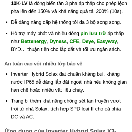
10K-LV
là dòng biến tần 3 pha áp thấp cho phép lệch
pha lên đến 150% và khả năng quá tải 200% (10s).
Dễ dàng nâng cấp hệ thống tối đa 3 bộ song song.
Hỗ trợ máy phát và nhiều dòng
pin lưu trữ
áp thấp
như
Bettenergy
,
Dyness
,
CFE
,
Deye
,
Easyway
,
BYD… thuận tiện cho lắp đắt và tối ưu ngân sách.
An toàn cao với nhiều lớp bảo vệ
Inverter Hybrid Solax đạt chuẩn kháng bụi, kháng
nước IP65 dễ dàng lắp đặt ngoài nhà nếu không gian
hạn chế hoặc nhiều vật liệu cháy.
Trang bị thêm khả năng chống sét lan truyền vượt
trội từ nhà Solax, tích hợp SPD loại II cho cả phía
DC và AC.
Ứng dụng của Inverter Hybrid Solax X3-