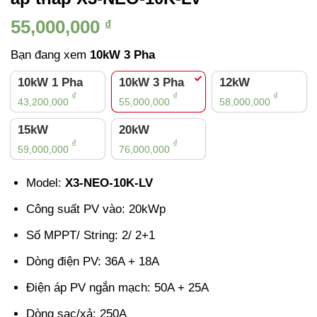
55,000,000
₫
Bạn đang xem
10kW 3 Pha
10kW 1 Pha
10kW 3 Pha
12kW
₫
₫
₫
43,200,000
55,000,000
58,000,000
15kW
20kW
₫
₫
59,000,000
76,000,000
Model:
X3-NEO-10K-LV
Công suất PV vào: 20kWp
Số MPPT/ String: 2/ 2+1
Dòng điện PV: 36A + 18A
Điện áp PV ngắn mạch: 50A + 25A
Dòng sạc/xả: 250A