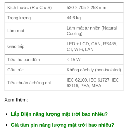
Kích thước (R x C x S)
520 × 705 × 258 mm
Trọng lượng
44.6 kg
Làm mát tự nhiên (Natural
Làm mát
Cooling)
LED + LCD, CAN, RS485,
Giao tiếp
CT, WiFi, LAN
Tiêu thụ ban đêm
< 15 W
Cấu trúc
Không cách ly (non-isolated)
IEC 62109, IEC 61727, IEC
Tiêu chuẩn / chứng chỉ
62116, PEA, MEA
Xem thêm:
Lắp Điện năng lượng mặt trời bao nhiêu?
Giá tấm pin năng lượng mặt trời bao nhiêu?