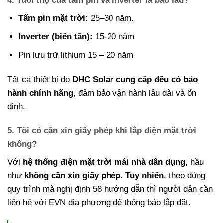
4. Tuổi thọ của tấm pin và inverter là bao lâu?
Tấm pin mặt trời:
25–30 năm.
Inverter (biến tần):
15-20
năm
Pin lưu trữ lithium 15 – 20 năm
Tất cả thiết bị do
DHC Solar cung cấp đều có bảo
hành chính hãng
, đảm bảo vận hành lâu dài và ổn
định.
5. Tôi có cần xin giấy phép khi lắp điện mặt trời
không?
Với
hệ thống điện mặt trời mái nhà dân dụng
, hầu
như
không cần xin giấy phép. Tuy nhiên
, theo đúng
quy trình mà nghị định 58 hướng dẫn thì người dân cần
liên hệ với EVN địa phương để thông báo lắp đặt.