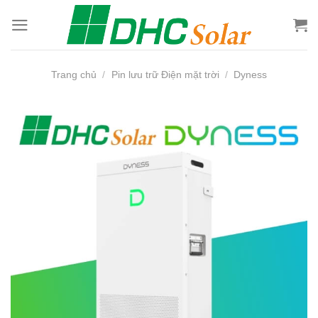
Bỏ
qua
nội
dung
Trang chủ
/
Pin lưu trữ Điện mặt trời
/
Dyness