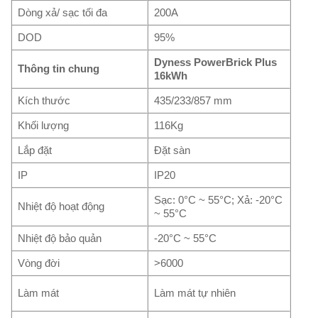
Dòng xả/ sạc tối đa
200A
DOD
95%
Dyness PowerBrick Plus
Thông tin chung
16kWh
Kích thước
435/233/857 mm
Khối lượng
116Kg
Lắp đặt
Đặt sàn
IP
IP20
Sạc: 0°C ~ 55°C; Xả: -20°C
Nhiệt độ hoạt động
~ 55°C
Nhiệt độ bảo quản
-20°C ~ 55°C
Vòng đời
>6000
Làm mát
Làm mát tự nhiên