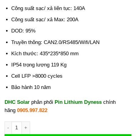
Công suất sạc/ xả liên tục: 140A
Công suất sạc/ xả Max: 200A
DOD: 95%
Truyền thông: CAN2.0/RS485/Wifi/LAN
Kích thước: 435*235*850 mm
IP54 trọng lượng 119 Kg
Cell LFP >8000 cycles
Bảo hành 10 năm
DHC Solar
phân phối
Pin Lithium Dyness
chính
hãng
0905.997.822
Pin Lithium Dyness 16kWh | Pin lưu trữ Dyness PowerBrick P