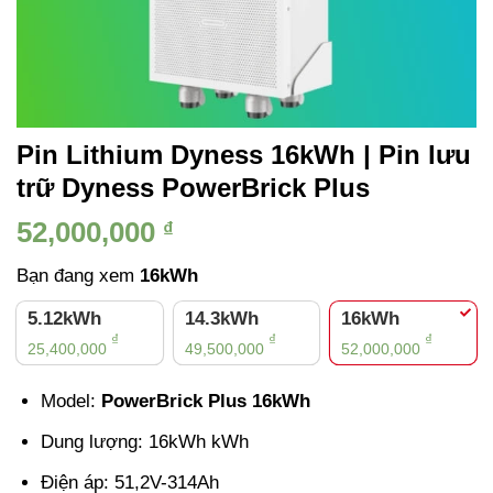
Pin Lithium Dyness 16kWh | Pin lưu
trữ Dyness PowerBrick Plus
52,000,000
₫
Bạn đang xem
16kWh
5.12kWh
14.3kWh
16kWh
₫
₫
₫
25,400,000
49,500,000
52,000,000
Model:
PowerBrick Plus 16kWh
Dung lượng: 16kWh kWh
Điện áp: 51,2V-314Ah