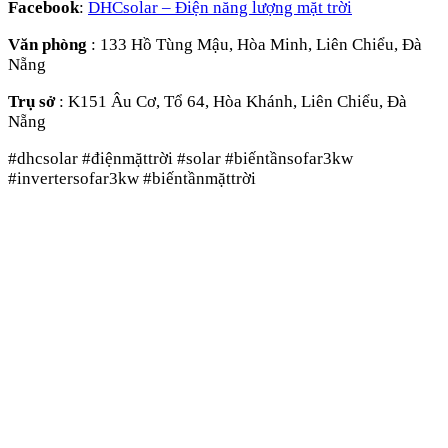
Facebook
:
DHCsolar – Điện năng lượng mặt trời
Văn phòng
: 133 Hồ Tùng Mậu, Hòa Minh, Liên Chiểu, Đà
Nẵng
Trụ sở
: K151 Âu Cơ, Tổ 64, Hòa Khánh, Liên Chiểu, Đà
Nẵng
#dhcsolar #điệnmặttrời #solar #biếntầnsofar3kw
#invertersofar3kw #biếntầnmặttrời