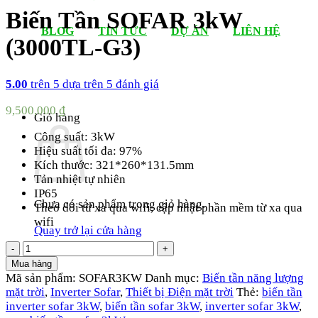
Biến Tần SOFAR 3kW
BLOG
TIN TỨC
DỰ ÁN
LIÊN HỆ
(3000TL-G3)
5.00
trên 5 dựa trên
5
đánh giá
9,500,000
₫
Giỏ hàng
Công suất: 3kW
Hiệu suất tối đa: 97%
Kích thước: 321*260*131.5mm
Tản nhiệt tự nhiên
IP65
Chưa có sản phẩm trong giỏ hàng.
Theo dõi từ xa qua wifi, cập nhật phần mềm từ xa qua
wifi
Quay trở lại cửa hàng
Biến
Tần
Mua hàng
SOFAR
Mã sản phẩm:
SOFAR3KW
Danh mục:
Biến tần năng lượng
3kW
mặt trời
,
Inverter Sofar
,
Thiết bị Điện mặt trời
Thẻ:
biến tần
(3000TL-
inverter sofar 3kW
,
biến tần sofar 3kW
,
inverter sofar 3kW
,