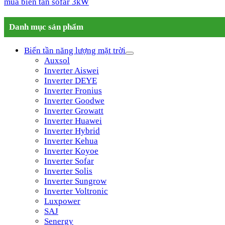
G3)
mua biến tần sofar 3kW
số
lượng
Danh mục sản phẩm
Biến tần năng lượng mặt trời
Auxsol
Inverter Aiswei
Inverter DEYE
Inverter Fronius
Inverter Goodwe
Inverter Growatt
Inverter Huawei
Inverter Hybrid
Inverter Kehua
Inverter Koyoe
Inverter Sofar
Inverter Solis
Inverter Sungrow
Inverter Voltronic
Luxpower
SAJ
Senergy