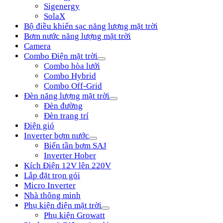
Sigenergy
SolaX
Bộ điều khiển sạc năng lượng mặt trời
Bơm nước năng lượng mặt trời
Camera
Combo Điện mặt trời
Combo hòa lưới
Combo Hybrid
Combo Off-Grid
Đèn năng lượng mặt trời
Đèn đường
Đèn trang trí
Điện gió
Inverter bơm nước
Biến tần bơm SAJ
Inverter Hober
Kích Điện 12V lên 220V
Lắp đặt trọn gói
Micro Inverter
Nhà thông minh
Phụ kiện điện mặt trời
Phụ kiện Growatt