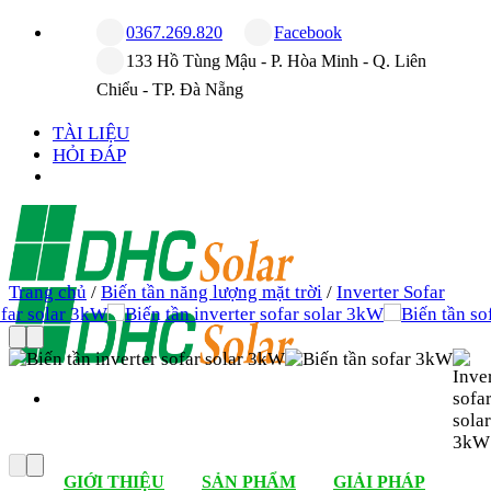
Bỏ
0367.269.820
Facebook
qua
133 Hồ Tùng Mậu - P. Hòa Minh - Q. Liên
nội
Chiểu - TP. Đà Nẵng
dung
TÀI LIỆU
HỎI ĐÁP
Trang chủ
/
Biến tần năng lượng mặt trời
/
Inverter Sofar
GIỚI THIỆU
SẢN PHẨM
GIẢI PHÁP