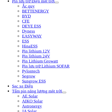
Pin lưu trữ Điện mặt trời
Ắc quy
BETTENERGY
BYD
CFE
DEYE ESS
Dyness
EASYWAY
ESS
HinaESS
Pin lithium 12V
Pin lithium 24V
Pin Lithium Growatt
Pin lưu trữ Lithium SOFAR
Pylontech
Segrow
Sungrow ESS
Sạc xe Điện
Tấm pin năng lượng mặt trời
AE Solar
AIKO Solar
Astronergy
JA Solar