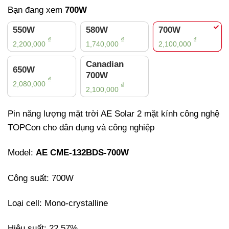
đánh giá
Bạn đang xem
700W
550W
580W
700W
₫
₫
₫
2,200,000
1,740,000
2,100,000
Canadian
650W
700W
₫
2,080,000
₫
2,100,000
Pin năng lượng mặt trời AE Solar
2 mặt kính công nghệ
TOPCon cho dân dụng và công nghiệp
Model:
AE CME-132BDS-700W
Công suất: 700W
Loại cell: Mono-crystalline
Hiệu suất: 22.57%