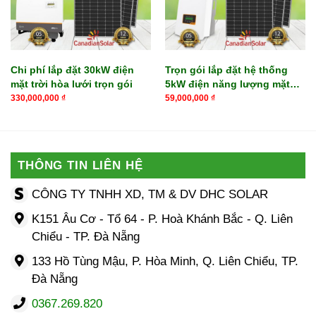
Chi phí lắp đặt 30kW điện
Trọn gói lắp đặt hệ thống
mặt trời hòa lưới trọn gói
5kW điện năng lượng mặt
trời cho gia đình
330,000,000
₫
59,000,000
₫
THÔNG TIN LIÊN HỆ
CÔNG TY TNHH XD, TM & DV DHC SOLAR
K151 Âu Cơ - Tổ 64 - P. Hoà Khánh Bắc - Q. Liên
Chiểu - TP. Đà Nẵng
133 Hồ Tùng Mậu, P. Hòa Minh, Q. Liên Chiểu, TP.
Đà Nẵng
0367.269.820