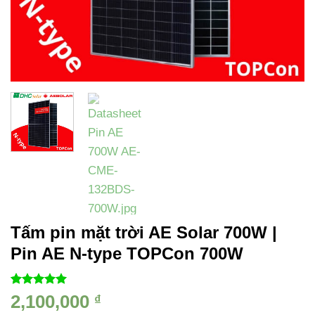
Tấm pin mặt trời AE Solar 700W |
Pin AE N-type TOPCon 700W
5.00
1
trên 5
2,100,000
₫
dựa trên