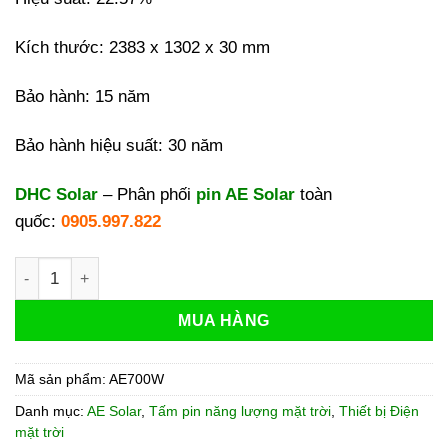
Kích thước:
2383 x 1302 x 30 mm
Bảo hành: 15 năm
Bảo hành hiệu suất: 30 năm
DHC Solar
– Phân phối
pin AE Solar
toàn
quốc:
0905.997.822
Tấm pin mặt trời AE Solar 700W | Pin AE N-type TOPCon 700
MUA HÀNG
Mã sản phẩm:
AE700W
Danh mục:
AE Solar
,
Tấm pin năng lượng mặt trời
,
Thiết bị Điện
mặt trời