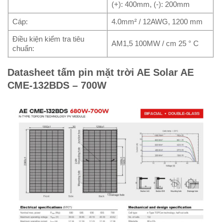
(+): 400mm, (-): 200mm
Cáp:
4.0mm² / 12AWG, 1200 mm
Điều kiện kiểm tra tiêu
AM1,5 100MW / cm 25 ° C
chuẩn:
Datasheet tấm pin mặt trời AE Solar
AE
CME-132BDS – 700W