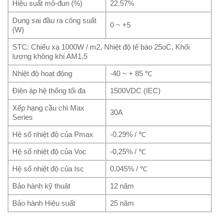
Hiệu suất mô-đun (%)
22.57%
Dung sai đầu ra công suất
0 ~ +5
(W)
STC:
Chiếu xạ 1000W / m2, Nhiệt độ tế bào 25oC, Khối
lượng không khí AM1.5
Nhiệt độ hoạt động
-40 ~ + 85
℃
Điện áp hệ thống tối đa
1500VDC (IEC)
Xếp hạng cầu chì Max
30A
Series
Hệ số nhiệt độ của Pmax
-0.29% /
℃
Hệ số nhiệt độ của Voc
-0,25% /
℃
Hệ số nhiệt độ của Isc
0,045% /
℃
Bảo hành kỹ thuật
12 năm
Bảo hành Hiệu suất
25 năm