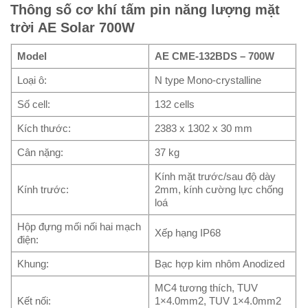
Thông số cơ khí tấm pin năng lượng mặt
trời AE Solar 700W
Model
AE CME-132BDS – 700W
Loại ô:
N type Mono-crystalline
Số cell:
132 cells
Kích thước:
2383 x 1302 x 30 mm
Cân nặng:
37 kg
Kính mặt trước/sau độ dày
Kính trước:
2mm, kính cường lực chống
loá
Hộp đựng mối nối hai mạch
Xếp hạng IP68
điện:
Khung:
Bạc hợp kim nhôm Anodized
MC4 tương thích, TUV
Kết nối:
1×4.0mm2, TUV 1×4.0mm2