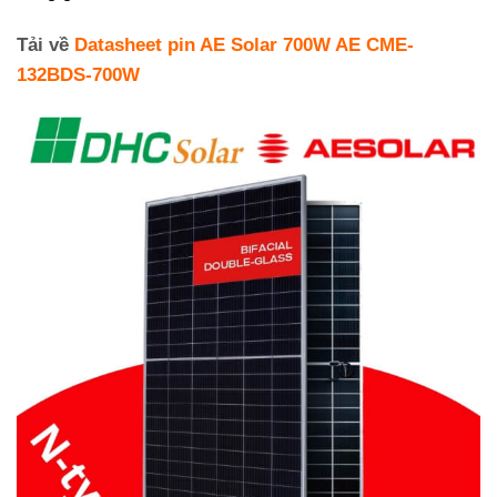
Tải về
Datasheet pin AE Solar 700W AE CME-
132BDS-700W