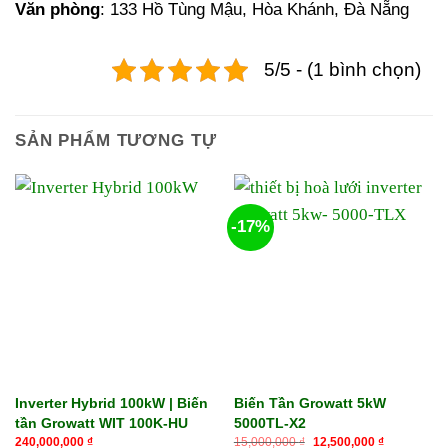
Văn phòng
: 133 Hồ Tùng Mậu, Hòa Khánh, Đà Nẵng
5/5 - (1 bình chọn)
SẢN PHẨM TƯƠNG TỰ
-17%
Inverter Hybrid 100kW | Biến
Biến Tần Growatt 5kW
tần Growatt WIT 100K-HU
5000TL-X2
Giá
Giá
240,000,000
₫
15,000,000
₫
12,500,000
₫