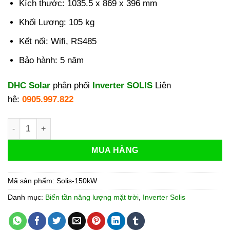
Kích thước: 1035.5 x 869 x 396 mm
Khối Lượng: 105 kg
Kết nối: Wifi, RS485
Bảo hành: 5 năm
DHC Solar
phân phối
Inverter SOLIS
Liên
hệ:
0905.997.822
Inverter Solis 150kW 3 Pha S6-GC3P150K07-NV-ND số lượng
MUA HÀNG
Mã sản phẩm:
Solis-150kW
Danh mục:
Biến tần năng lượng mặt trời
,
Inverter Solis