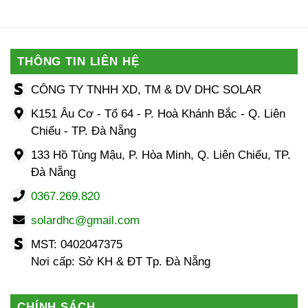
gốc
hiện
là:
tại
15,000,000 ₫.
là:
12,500,00
THÔNG TIN LIÊN HỆ
CÔNG TY TNHH XD, TM & DV DHC SOLAR
K151 Âu Cơ - Tổ 64 - P. Hoà Khánh Bắc - Q. Liên
Chiểu - TP. Đà Nẵng
133 Hồ Tùng Mậu, P. Hòa Minh, Q. Liên Chiểu, TP.
Đà Nẵng
0367.269.820
solardhc@gmail.com
MST: 0402047375
Nơi cấp: Sở KH & ĐT Tp. Đà Nẵng
CHÍNH SÁCH