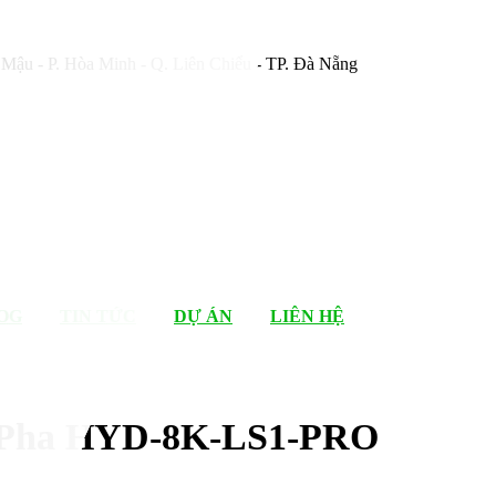
Mậu - P. Hòa Minh - Q. Liên Chiểu - TP. Đà Nẵng
OG
TIN TỨC
DỰ ÁN
LIÊN HỆ
 1 Pha HYD-8K-LS1-PRO