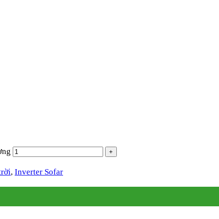
ợng
trời
,
Inverter Sofar