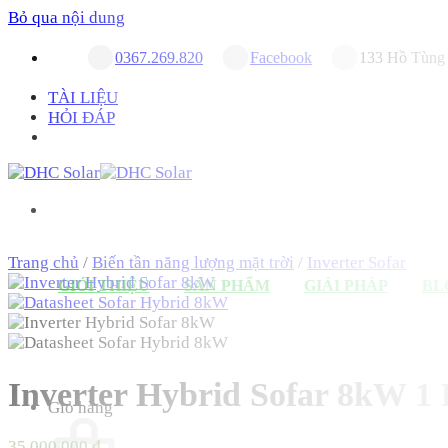
Bỏ qua nội dung
0367.269.820
Facebook
133 Hồ Tùng 
TÀI LIỆU
HỎI ĐÁP
Trang chủ
/
Biến tần năng lượng mặt trời
/
Inverter Sofar
GIỚI THIỆU
SẢN PHẨM
GIẢI PHÁP
BL
Inverter Hybrid Sofar 8kW
Giỏ hàng
35,000,000
₫