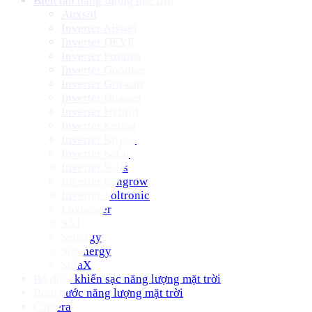
Biến tần năng lượng mặt trời
Auxsol
Inverter Aiswei
Inverter DEYE
Inverter Fronius
Inverter Goodwe
Inverter Growatt
Inverter Huawei
Inverter Hybrid
Inverter Kehua
Inverter Koyoe
Inverter Sofar
Inverter Solis
Inverter Sungrow
Inverter Voltronic
Luxpower
SAJ
Senergy
Sigenergy
SolaX
Bộ điều khiển sạc năng lượng mặt trời
Bơm nước năng lượng mặt trời
Camera