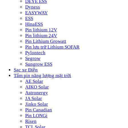
DEYE ESS
Dyness
EASYWAY
ESS
HinaESS
Pin lithium 12V
Pin lithium 24V
Pin Lithium Growatt
Pin lưu trữ Lithium SOFAR
Pylontech
Segrow
Sungrow ESS
Sạc xe Điện
Tấm pin năng lượng mặt trời
AE Solar
AIKO Solar
Astronergy
JA Solar
Jinko Solar
Pin Canadian
Pin LONGi
Risen
TCL Solar