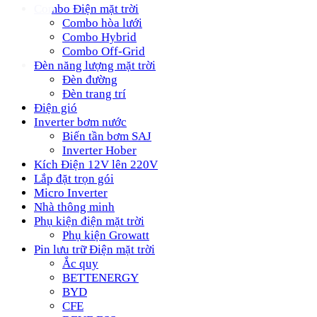
Combo Điện mặt trời
Combo hòa lưới
Combo Hybrid
Combo Off-Grid
Đèn năng lượng mặt trời
Đèn đường
Đèn trang trí
Điện gió
Inverter bơm nước
Biến tần bơm SAJ
Inverter Hober
Kích Điện 12V lên 220V
Lắp đặt trọn gói
Micro Inverter
Nhà thông minh
Phụ kiện điện mặt trời
Phụ kiện Growatt
Pin lưu trữ Điện mặt trời
Ắc quy
BETTENERGY
BYD
CFE