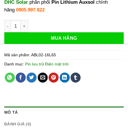
DHC Solar
phân phối
Pin Lithium Auxsol
chính
hãng
0905.997.822
Pin lưu trữ lithium Auxsol 16kWh | ABL02-16L65 số lượng
MUA HÀNG
Mã sản phẩm:
ABL02-16L65
Danh mục:
Pin lưu trữ Điện mặt trời
MÔ TẢ
ĐÁNH GIÁ (0)