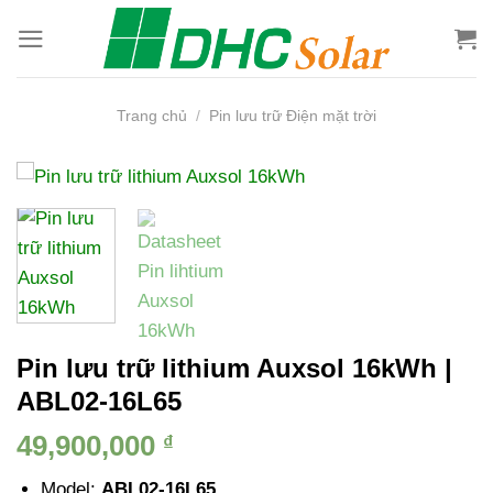
Bỏ
qua
nội
dung
Trang chủ
/
Pin lưu trữ Điện mặt trời
Pin lưu trữ lithium Auxsol 16kWh |
ABL02-16L65
49,900,000
₫
Model:
ABL02-16L65