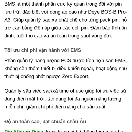
BMS là một thành phần cực kỳ quan trọng đối với pin
lưu trữ, đặc biệt với dòng áp cao như Deye BOS-B Pro-
A3. Giúp quản lý sạc xả chặt chẽ cho từng pack pin, hỗ
trợ cân bằng điện áp giữa các cell pin. Đảm bào tính ổn
định, tuổi thọ cao và an toàn trong suốt vòng đời.
Tối ưu chi phí vận hành với EMS
Phần quản lý năng lượng PCS được tích hợp sẵn EMS,
không cần thêm thiết bị điều khiển ngoài, hoạt động như
thiết bị chống phát ngược Zero Export.
Quản lý sâu việc sạc/xả time of use giúp tối ưu việc sử
dụng điện mặt trời, tận dụng tối đa nguồn năng lượng
miễn phí, giảm chi phí điện năng cho sản xuất.
Độ an toàn cao, đạt chuẩn châu Âu
Pin lithium Deye
được trang bị hệ thống làm mát cho