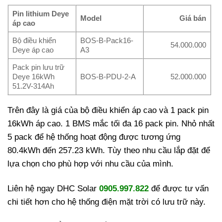
Pin lithium Deye
Model
Giá bán
áp cao
Bộ điều khiển
BOS-B-Pack16-
54.000.000
Deye áp cao
A3
Pack pin lưu trữ
Deye 16kWh
BOS-B-PDU-2-A
52.000.000
51.2V-314Ah
Trên đây là giá của bộ điều khiển áp cao và 1 pack pin
16kWh áp cao. 1 BMS mắc tối đa 16 pack pin. Nhỏ nhất
5 pack để hệ thống hoạt động được tương ứng
80.4kWh đến 257.23 kWh. Tùy theo nhu cầu lắp đặt để
lựa chọn cho phù hợp với nhu cầu của mình.
Liên hệ ngay DHC Solar
0905.997.822
để được tư vấn
chi tiết hơn cho hệ thống điện mặt trời có lưu trữ này.