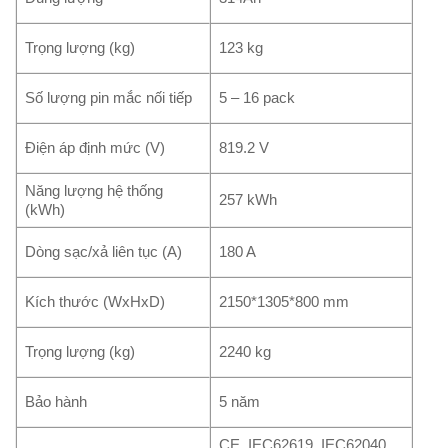
Trọng lượng (kg)
123 kg
Số lượng pin mắc nối tiếp
5 – 16 pack
Điện áp định mức (V)
819.2 V
Năng lượng hệ thống
257 kWh
(kWh)
Dòng sạc/xả liên tục (A)
180 A
Kích thước (WxHxD)
2150*1305*800 mm
Trọng lượng (kg)
2240 kg
Bảo hành
5 năm
CE, IEC62619, IEC62040,