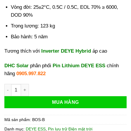
Vòng đời: 25±2°C, 0.5C / 0.5C, EOL 70% ≥ 6000,
DOD 90%
Trọng lượng: 123 kg
Bảo hành: 5 năm
Tương thích với
Inverter DEYE Hybrid
áp cao
DHC Solar
phân phối
Pin Lithium DEYE ESS
chính
hãng
0905.997.822
Pin lưu trữ Deye Áp Cao 16kWh BOS-B Pro-A3 số lượng
MUA HÀNG
Mã sản phẩm:
BOS-B
Danh mục:
DEYE ESS
,
Pin lưu trữ Điện mặt trời