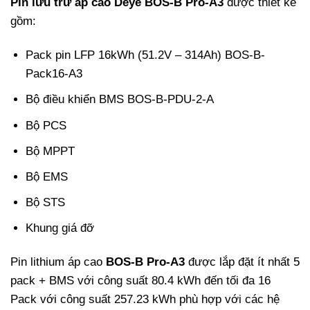
Pin lưu trữ áp cao Deye BOS-B Pro-A3
được thiết kế
gồm:
Pack pin LFP 16kWh (51.2V – 314Ah)
BOS-B-
Pack16-A3
Bộ điều khiển BMS BOS-B-PDU-2-A
Bộ PCS
Bộ MPPT
Bộ EMS
Bộ STS
Khung giá đỡ
Pin lithium áp cao
BOS-B Pro-A3
được lắp đặt ít nhất 5
pack + BMS với công suất 80.4 kWh đến tối đa 16
Pack với công suất 257.23 kWh phù hợp với các hệ