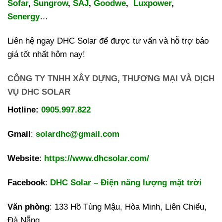
Sofar
,
Sungrow
,
SAJ
,
Goodwe
,
Luxpower
,
Senergy
…
Liên hệ ngay DHC Solar để được tư vấn và hỗ trợ báo
giá tốt nhất hôm nay!
CÔNG TY TNHH XÂY DỰNG, THƯƠNG MẠI VÀ DỊCH
VỤ DHC SOLAR
Hotline:
0905.997.822
Gmail
:
solardhc@gmail.com
Website
:
https://www.dhcsolar.com/
Facebook
:
DHC Solar – Điện năng lượng mặt trời
Văn phòng
: 133 Hồ Tùng Mậu, Hòa Minh, Liên Chiểu,
Đà Nẵng