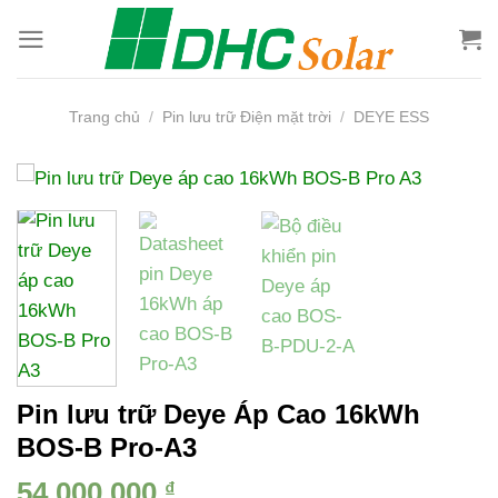
Bỏ
qua
nội
dung
Trang chủ
/
Pin lưu trữ Điện mặt trời
/
DEYE ESS
Pin lưu trữ Deye Áp Cao 16kWh
BOS-B Pro-A3
54,000,000
₫