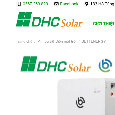
Bỏ
0367.269.820
Facebook
133 Hồ Tùng 
qua
nội
dung
GIỚI THIỆ
Trang chủ
/
Pin lưu trữ Điện mặt trời
/
BETTENERGY