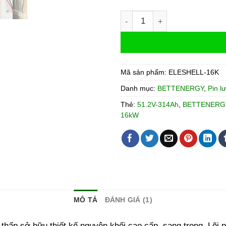
Pin lưu trữ 16kWh | Pin Lit
Mã sản phẩm:
ELESHELL-16K
Danh mục:
BETTENERGY
,
Pin l
Thẻ:
51.2V-314Ah
,
BETTENERG
16kW
MÔ TẢ
ĐÁNH GIÁ (1)
thấp sở hữu thiết kế nguyên khối cao cấp, sang trọng. Lõi p