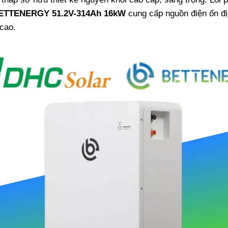
 BETTENERGY 51.2V-314Ah 16kW
cung cấp nguồn điện ổn đ
cao.