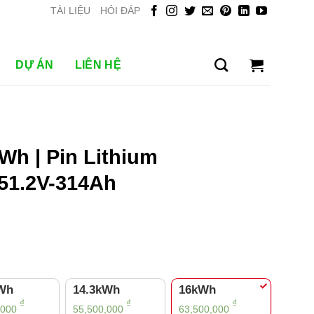
TÀI LIỆU
HỎI ĐÁP
DỰ ÁN
LIÊN HỆ
kWh | Pin Lithium
1.2V-314Ah
kWh
14.3kWh
16kWh
₫
₫
₫
,000
55,500,000
63,500,000