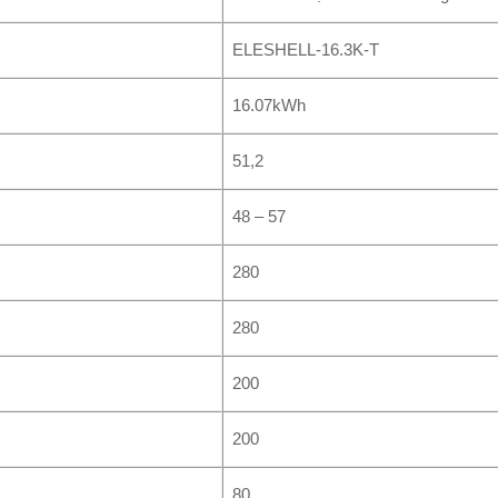
ELESHELL-16.3K-T
16.07kWh
51,2
48 – 57
280
280
200
200
80