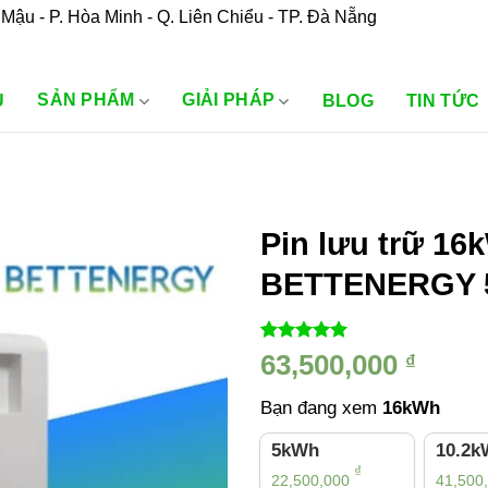
Mậu - P. Hòa Minh - Q. Liên Chiểu - TP. Đà Nẵng
SẢN PHẨM
GIẢI PHÁP
U
BLOG
TIN TỨC
Pin lưu trữ 16
BETTENERGY 5
5.00
1
trên 5
63,500,000
₫
dựa trên
đánh giá
Bạn đang xem
16kWh
5kWh
10.2
₫
22,500,000
41,500