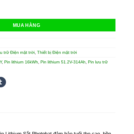
hium BETTENERGY 51.2V-314Ah số lượng
MUA HÀNG
ưu trữ Điện mặt trời
,
Thiết bị Điện mặt trời
Y
,
Pin lithium 16kWh
,
Pin lithium 51.2V-314Ah
,
Pin lưu trữ
in Lithium Sắt Photphat đảm bảo tuổi thọ cao, bền