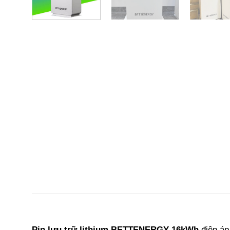
Pin lưu trữ lithium BETTENERGY 16kWh
điện áp 