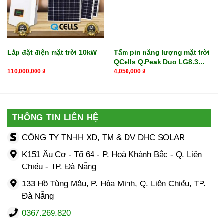
Lắp đặt điện mặt trời 10kW
Tấm pin năng lượng mặt trời
QCells Q.Peak Duo LG8.3
415
110,000,000
₫
4,050,000
₫
THÔNG TIN LIÊN HỆ
CÔNG TY TNHH XD, TM & DV DHC SOLAR
K151 Âu Cơ - Tổ 64 - P. Hoà Khánh Bắc - Q. Liên
Chiểu - TP. Đà Nẵng
133 Hồ Tùng Mậu, P. Hòa Minh, Q. Liên Chiểu, TP.
Đà Nẵng
0367.269.820