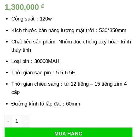
5.00
1
trên 5
1,300,000
₫
dựa trên
đánh giá
Công suất：120w
Kích thước bản năng lượng mặt trời：530*350mm
Chất liệu sản phẩm: Nhôm đúc chống oxy hóa+ kính
thủy tinh
Loại pin：30000MAH
Thời gian sạc pin：5.5-6.5H
Thời gian chiếu sáng：từ 12 tiếng – 15 tiếng zim 4
cấp
Đường kính lỗ lắp đặt：60mm
Đèn năng lượng mặt trời 120W LY-TYN004 - Đèn mặt trời 120
MUA HÀNG