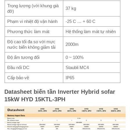
Trọng lượng (với khung giá
37 kg
đỡ)
Phạm vi nhiệt độ vận hành
-25 C … + 60 C
Phương thức làm mát
Hệ thống làm mát tự nhiên
Độ cao tối đa so với mực
2000m
nước biển không giảm tải
Độ ẩm tương đối
0 ~ 100%
Đầu nối DC
Staubli MC4
Cấp bảo vệ
IP65
Datasheet biến tần Inverter Hybrid sofar
15kW HYD 15KTL-3PH