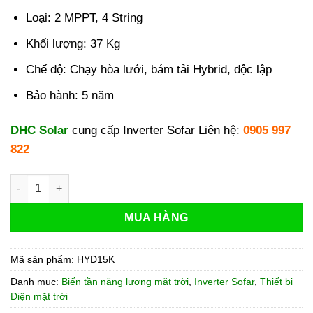
Loại: 2 MPPT, 4 String
Khối lượng: 37 Kg
Chế độ: Chạy hòa lưới, bám tải Hybrid, độc lập
Bảo hành: 5 năm
DHC Solar
cung cấp Inverter Sofar Liên hệ:
0905 997
822
Inverter Hybrid Sofar 15kW | Biến tần HYD 15KTL-3PH số lượ
MUA HÀNG
Mã sản phẩm:
HYD15K
Danh mục:
Biến tần năng lượng mặt trời
,
Inverter Sofar
,
Thiết bị
Điện mặt trời