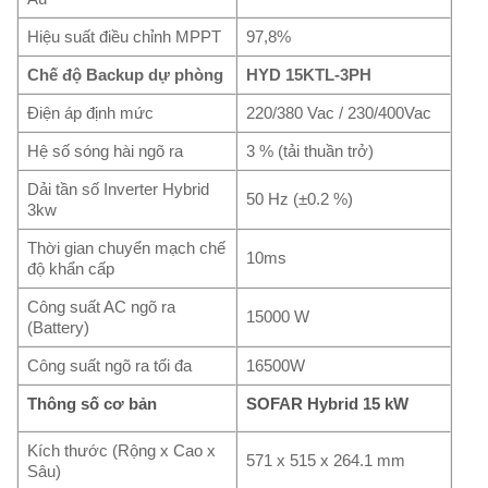
Hiệu suất điều chỉnh MPPT
97,8%
Chế độ Backup dự phòng
HYD 15KTL-3PH
Điện áp định mức
220/380 Vac / 230/400Vac
Hệ số sóng hài ngõ ra
3 % (tải thuần trở)
Dải tần số Inverter Hybrid
50 Hz (±0.2 %)
3kw
Thời gian chuyển mạch chế
10ms
độ khẩn cấp
Công suất AC ngõ ra
15000 W
(Battery)
Công suất ngõ ra tối đa
16500W
Thông số cơ bản
SOFAR Hybrid 15 kW
Kích thước (Rộng x Cao x
571 x 515 x 264.1 mm
Sâu)