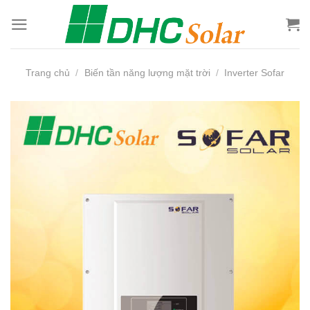
Bỏ
qua
nội
dung
Trang chủ
/
Biến tần năng lượng mặt trời
/
Inverter Sofar