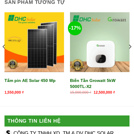
SẢN PHẨM TƯƠNG TỰ
-17%
Tấm pin AE Solar 450 Wp
Biến Tần Growatt 5kW
5000TL-X2
Giá
Giá
1,550,000
₫
15,000,000
₫
12,500,000
₫
gốc
hiện
là:
tại
15,000,000 ₫.
là:
₫.
12,500,00
THÔNG TIN LIÊN HỆ
CÔNG TY TNHH XD, TM & DV DHC SOLAR