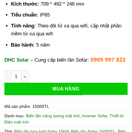
Kích thước:
709 * 492 * 246 mm
Tiểu chuẩn:
IP65
Tính năng:
Theo dõi từ xa qua wifi, cập nhật phần
mềm từ xa qua wifi
Bảo hành:
5 năm
0905 997 822
DHC Solar
– Cung cấp biến tần Sofar:
Biến tần Inverter Sofar 15kW 15000TL số lượng
MUA HÀNG
Mã sản phẩm:
15000TL
Danh mục:
Biến tần năng lượng mặt trời
,
Inverter Sofar
,
Thiết bị
Điện mặt trời
Thẻ:
Biến tần hòa lưới Sofar 15kW
,
Biến tần Sofar 15000TL
,
Biến