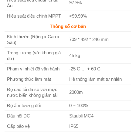
97.9%
Âu
Hiệu suất điều chỉnh MPPT
>99.99%
Thông số cơ bản
Kích thước (Rộng x Cao x
709 * 492 * 246 mm
Sâu)
Trọng lượng (với khung giá
45 kg
đỡ)
Phạm vi nhiệt độ vận hành
-25 C … + 60 C
Phương thức làm mát
Hệ thống làm mát tự nhiên
Độ cao tối đa so với mực
2000m
nước biển không giảm tải
Độ ẩm tương đối
0 ~ 100%
Đầu nối DC
Staubli MC4
Cấp bảo vệ
IP65