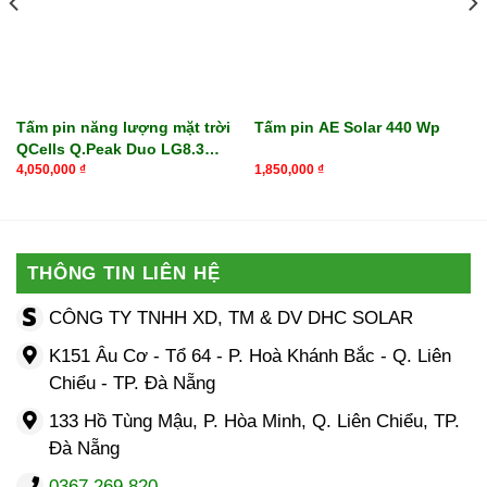
Tấm pin năng lượng mặt trời
Tấm pin AE Solar 440 Wp
QCells Q.Peak Duo LG8.3
415
4,050,000
₫
1,850,000
₫
THÔNG TIN LIÊN HỆ
CÔNG TY TNHH XD, TM & DV DHC SOLAR
K151 Âu Cơ - Tổ 64 - P. Hoà Khánh Bắc - Q. Liên
Chiểu - TP. Đà Nẵng
133 Hồ Tùng Mậu, P. Hòa Minh, Q. Liên Chiểu, TP.
Đà Nẵng
0367.269.820