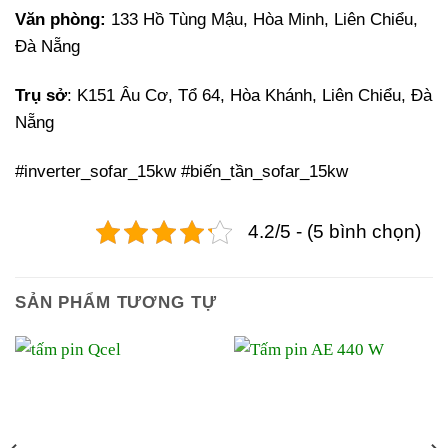
Văn phòng:
133 Hồ Tùng Mậu, Hòa Minh, Liên Chiểu,
Đà Nẵng
Trụ sở
: K151 Âu Cơ, Tổ 64, Hòa Khánh, Liên Chiểu, Đà
Nẵng
#inverter_sofar_15kw #biến_tần_sofar_15kw
4.2/5 - (5 bình chọn)
SẢN PHẨM TƯƠNG TỰ