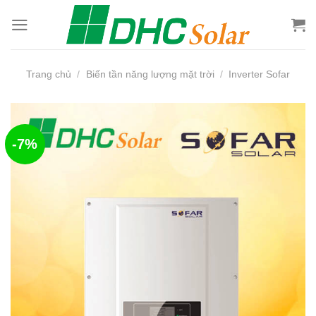
Bỏ
qua
nội
dung
Trang chủ
/
Biến tần năng lượng mặt trời
/
Inverter Sofar
-7%