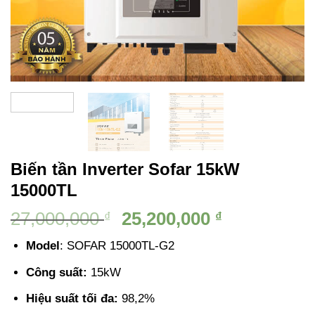
Biến tần Inverter Sofar 15kW
15000TL
Giá
Giá
27,000,000
25,200,000
₫
₫
gốc
hiện
Model
: SOFAR 15000TL-G2
là:
tại
27,000,000 ₫.
là:
Công suất:
15kW
25,200,000 
Hiệu suất tối đa:
98,2%