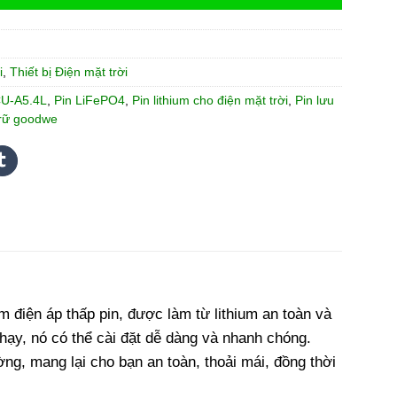
i
,
Thiết bị Điện mặt trời
U-A5.4L
,
Pin LiFePO4
,
Pin lithium cho điện mặt trời
,
Pin lưu
trữ goodwe
m điện áp thấp pin, được làm từ lithium an toàn và
chạy, nó có thể cài đặt dễ dàng và nhanh chóng.
ờng, mang lại cho bạn an toàn, thoải mái, đồng thời