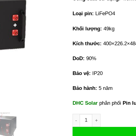
Loại pin:
LiFePO4
Khối lượng:
49kg
Kích thước:
400×226.2×4
DoD:
90%
Bảo vệ:
IP20
Bảo hành:
5 năm
DHC Solar
phân phối
Pin l
Pin Lưu trữ Điện Mặt Trời 