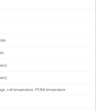
L
 kWh
kWh
les)
les)
ltage, cell temperature, PCBA temperature