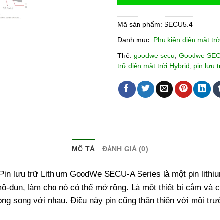
Mã sản phẩm:
SECU5.4
Danh mục:
Phụ kiện điện mặt trờ
Thẻ:
goodwe secu
,
Goodwe SEC
trữ điện mặt trời Hybrid
,
pin lưu 
MÔ TẢ
ĐÁNH GIÁ (0)
 Pin lưu trữ Lithium GoodWe SECU-A Series là một pin lithiu
 mô-đun, làm cho nó có thể mở rộng. Là một thiết bị cắm và 
ong song với nhau. Điều này pin cũng thân thiện với môi trư