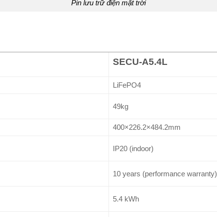
Pin lưu trữ điện mặt trời
SECU-A5.4L
LiFePO4
49kg
400×226.2×484.2mm
IP20 (indoor)
10 years (performance warranty)
5.4 kWh