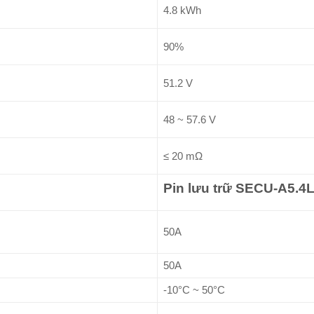
4.8 kWh
90%
51.2 V
48 ~ 57.6 V
≤ 20 mΩ
Pin lưu trữ SECU-A5.4
50A
50A
-10°C ~ 50°C