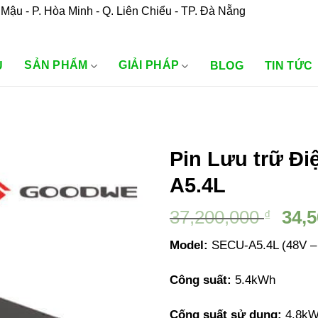
Mậu - P. Hòa Minh - Q. Liên Chiểu - TP. Đà Nẵng
SẢN PHẨM
GIẢI PHÁP
U
BLOG
TIN TỨC
Pin Lưu trữ Đ
A5.4L
Giá
37,200,000
34,
₫
gốc
Model:
SECU-A5.4L (48V –
là:
37,2
Công suất:
5.4kWh
Cống suất sử dụng:
4.8k