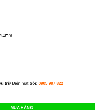
84.2mm
ưu trữ
Điện mặt trời:
0905 997 822
GoodWe SECU-A5.4L số lượng
MUA HÀNG