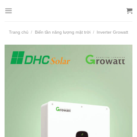
Bỏ
qua
nội
dung
Trang chủ
/
Biến tần năng lượng mặt trời
/
Inverter Growatt