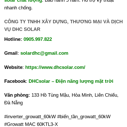
solar chất lượng
. Bảo hành 5 năm. Hỗ trợ kỹ thuật
nhanh chống.
CÔNG TY TNHH XÂY DỰNG, THƯƠNG MẠI VÀ DỊCH
VỤ DHC SOLAR
Hotline:
0905.997.822
Gmail
:
solardhc@gmail.com
Website
:
https://www.dhcsolar.com/
Facebook
:
DHCsolar – Điện năng lượng mặt trời
Văn phòng:
133 Hồ Tùng Mậu, Hòa Minh, Liên Chiểu,
Đà Nẵng
#inverter_growatt_60kW #biến_tần_growatt_60kW
#Growatt MAC 60KTL3-X