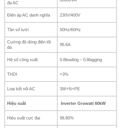
đa AC
Điện áp AC danh nghĩa
230V/400V
Tần số lưới
50Hz/60Hz
Cường độ dòng điện tối
96.6A
đa
Hệ số công suất
0.8leading – 0.8lagging
THDI
<3%
Loại kết nối AC
3W+N+PE
Hiệu suất
Inverter Growatt 60kW
Hiệu suất cực đại
98.80%