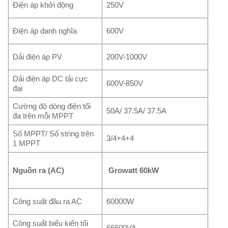
Điện áp khởi động
250V
Điện áp danh nghĩa
600V
Dải điện áp PV
200V-1000V
Dải điện áp DC tải cực
600V-850V
đại
Cường độ dòng điện tối
50A/ 37.5A/ 37.5A
đa trên mỗi MPPT
Số MPPT/ Số string trên
3/4+4+4
1 MPPT
Nguồn ra (AC)
Growatt 60kW
Công suất đầu ra AC
60000W
Công suất biểu kiến tối
66600VA