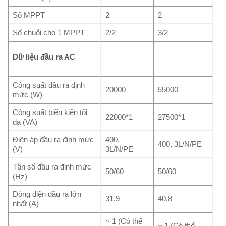
Số MPPT
2
2
Số chuỗi cho 1 MPPT
2/2
3/2
Dữ liệu đầu ra AC
Công suất đầu ra định
20000
55000
mức (W)
Công suất biển kiến tối
22000*1
27500*1
đa (VA)
Điện áp đầu ra định mức
400,
400, 3L/N/PE
(V)
3L/N/PE
Tần số đầu ra định mức
50/60
50/60
(Hz)
Dòng điện đầu ra lớn
31.9
40.8
nhất (A)
~ 1 (Có thể
~ 1 (Có thể