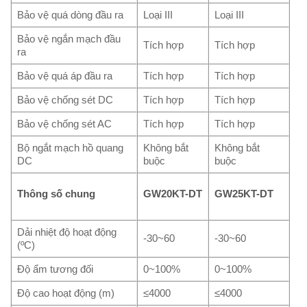
Bảo vệ quá dòng đầu ra
Loại III
Loại III
Bảo vệ ngắn mạch đầu
Tích hợp
Tích hợp
ra
Bảo vệ quá áp đầu ra
Tích hợp
Tích hợp
Bảo vệ chống sét DC
Tích hợp
Tích hợp
Bảo vệ chống sét AC
Tích hợp
Tích hợp
Bộ ngắt mạch hồ quang
Không bắt
Không bắt
DC
buộc
buộc
Thông số chung
GW20KT-DT
GW25KT-DT
Dải nhiệt độ hoạt động
-30~60
-30~60
(ºC)
Độ ẩm tương đối
0~100%
0~100%
Độ cao hoạt động (m)
≤4000
≤4000