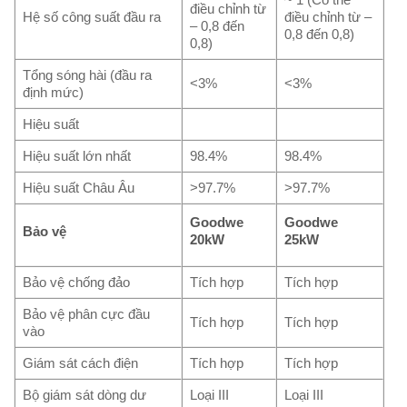
điều chỉnh từ
Hệ số công suất đầu ra
điều chỉnh từ –
– 0,8 đến
0,8 đến 0,8)
0,8)
Tổng sóng hài (đầu ra
<3%
<3%
định mức)
Hiệu suất
Hiệu suất lớn nhất
98.4%
98.4%
Hiệu suất Châu Âu
>97.7%
>97.7%
Goodwe
Goodwe
Bảo vệ
20kW
25kW
Bảo vệ chống đảo
Tích hợp
Tích hợp
Bảo vệ phân cực đầu
Tích hợp
Tích hợp
vào
Giám sát cách điện
Tích hợp
Tích hợp
Bộ giám sát dòng dư
Loại III
Loại III