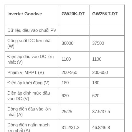
Inverter Goodwe
GW20K-DT
GW25KT-DT
Dữ liệu đầu vào chuỗi PV
Công suất DC lớn nhất
30000
37500
(W)
Điện áp đầu vào DC lớn
1100
1100
nhất (V)
Phạm vi MPPT (V)
200-950
200-950
Điện áp khởi động (V)
180
180
Điện áp định mức đầu
620
620
vào DC (V)
Dòng điện đầu vào lớn
25/25
37.5/37.5
nhất (A)
Dòng điện ngắn mạch
31.2/31.2
46.8/46.8
lớn nhất (A)