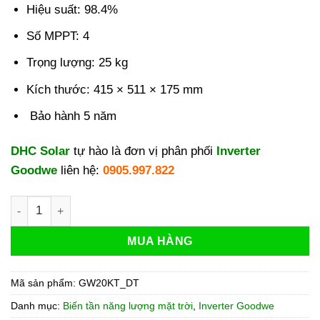
Hiệu suất: 98.4%
Số MPPT: 4
Trọng lượng: 25 kg
Kích thước:
415 × 511 × 175
mm
Bảo hành 5 năm
DHC Solar
tự hào là đơn vị phân phối
Inverter
Goodwe
liên hệ:
0905.997.822
Inverter Goodwe 20kW 3 Pha | Goodwe 20kW GW20KT-DT số 
MUA HÀNG
Mã sản phẩm:
GW20KT_DT
Danh mục:
Biến tần năng lượng mặt trời
,
Inverter Goodwe