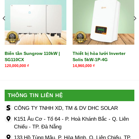
Biến tần Sungrow 110kW |
Thiết bị hòa lưới Inverter
SG110CX
Solis 5kW-1P-4G
120,000,000
₫
14,960,000
₫
THÔNG TIN LIÊN HỆ
CÔNG TY TNHH XD, TM & DV DHC SOLAR
K151 Âu Cơ - Tổ 64 - P. Hoà Khánh Bắc - Q. Liên
Chiểu - TP. Đà Nẵng
133 Hồ Tùng Mậu, P. Hòa Minh, Q. Liên Chiểu, TP.