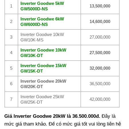
Inverter Goodwe 5kW
1
13,500,000
GW5000D-NS
Inverter Goodwe 6kW
2
14,600,000
GW6000D-NS
Inverter Goodwe 10kW
3
27,000,000
GW10K-MS
Inverter Goodwe 10kW
4
27,500,000
GW10K-DT
Inverter Goodwe 15kW
5
32,000,000
GW15K-DT
Inverter Goodwe 20kW
6
36,500,000
GW20K-DT
Inverter Goodwe 25kW
7
42,000,000
GW25K-DT
Giá Inverter Goodwe 20kW là 36.500.000đ.
Đây là
mức giá tham khảo. Để có mức giá tốt vui lòng liên hệ