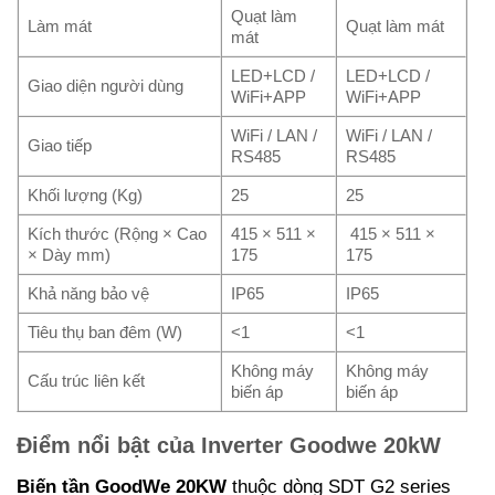
Quạt làm
Làm mát
Quạt làm mát
mát
LED+LCD /
LED+LCD /
Giao diện người dùng
WiFi+APP
WiFi+APP
WiFi / LAN /
WiFi / LAN /
Giao tiếp
RS485
RS485
Khối lượng (Kg)
25
25
Kích thước (Rộng × Cao
415 × 511 ×
415 × 511 ×
× Dày mm)
175
175
Khả năng bảo vệ
IP65
IP65
Tiêu thụ ban đêm (W)
<1
<1
Không máy
Không máy
Cấu trúc liên kết
biến áp
biến áp
Điểm nổi bật của Inverter Goodwe 20kW
Biến tần GoodWe 20KW
thuộc dòng SDT G2 series