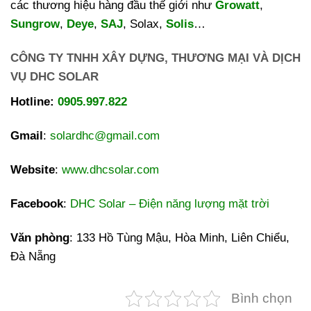
các thương hiệu hàng đầu thế giới như
Growatt
,
Sungrow
,
Deye
,
SAJ
, Solax,
Solis
…
CÔNG TY TNHH XÂY DỰNG, THƯƠNG MẠI VÀ DỊCH
VỤ DHC SOLAR
Hotline:
0905.997.822
Gmail
:
solardhc@gmail.com
Website
:
www.dhcsolar.com
Facebook
:
DHC Solar – Điện năng lượng mặt trời
Văn phòng
: 133 Hồ Tùng Mậu, Hòa Minh, Liên Chiểu,
Đà Nẵng
Bình chọn