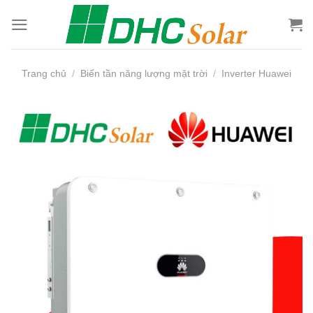
Bỏ
qua
nội
dung
Trang chủ
/
Biến tần năng lượng mặt trời
/
Inverter Huawei