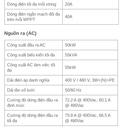
Dòng điện tối đa mỗi string
20A
Dòng điện ngắn mạch đối đa
40A
trên mỗi MPPT
Nguồn ra (AC)
Công suất đầu ra AC
50kW
Công suất biểu kiến tối đa
55kVA
Công suất AC làm việc tối
55kW
đa
Dải điện áp danh nghĩa
400 V / 480 V, 3W+(N)+PE
Dải tần số lưới
50/60 Hz
Cường độ dòng điện đầu ra
72.2 A @ 400Vac, 60.1 A
định mức
@ 480Vac
Cường độ dòng điện đầu ra
79.8 A @ 400Vac, 66.5 A
tối đa
@ 480Vac