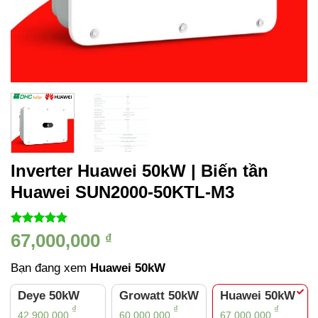
Inverter Huawei 50kW | Biến tần
Huawei SUN2000-50KTL-M3
5.00
1
trên 5
67,000,000
₫
dựa trên
đánh giá
Bạn đang xem
Huawei 50kW
Deye 50kW
Growatt 50kW
Huawei 50kW
₫
₫
₫
42,900,000
60,000,000
67,000,000