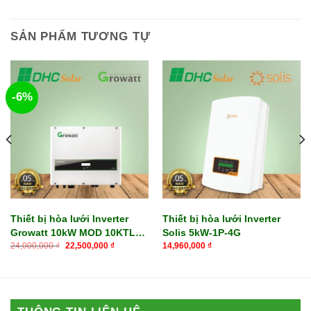
SẢN PHẨM TƯƠNG TỰ
-6%
Thiết bị hòa lưới Inverter
Thiết bị hòa lưới Inverter
Growatt 10kW MOD 10KTL3-
Solis 5kW-1P-4G
Giá
Giá
X
24,000,000
₫
22,500,000
₫
14,960,000
₫
gốc
hiện
là:
tại
24,000,000 ₫.
là:
22,500,000 ₫.