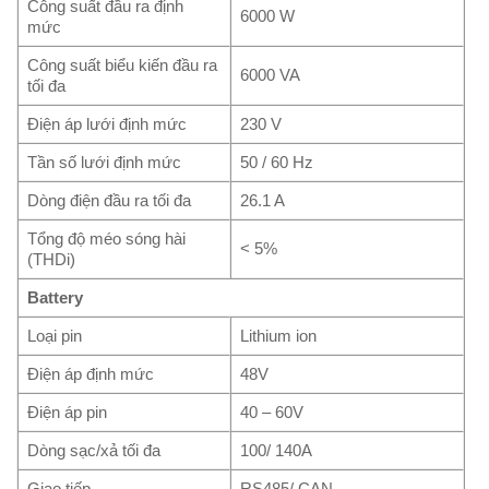
Công suất đầu ra định
6000 W
mức
Công suất biểu kiến đầu ra
6000 VA
tối đa
Điện áp lưới định mức
230 V
Tần số lưới định mức
50 / 60 Hz
Dòng điện đầu ra tối đa
26.1 A
Tổng độ méo sóng hài
< 5%
(THDi)
Battery
Loại pin
Lithium ion
Điện áp định mức
48V
Điện áp pin
40 – 60V
Dòng sạc/xả tối đa
100/ 140A
Giao tiếp
RS485/ CAN