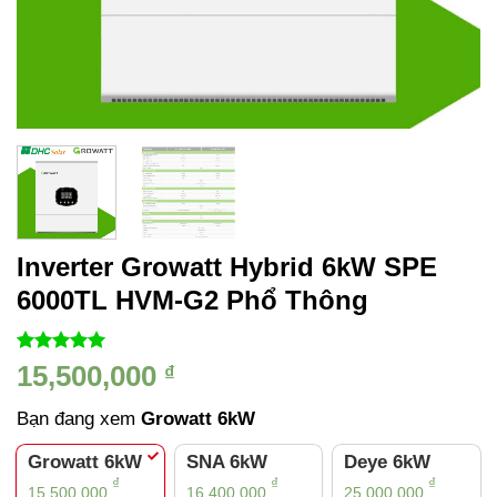
Inverter Growatt Hybrid 6kW SPE
6000TL HVM-G2 Phổ Thông
5.00
1
trên 5
15,500,000
₫
dựa trên
đánh giá
Bạn đang xem
Growatt 6kW
Growatt 6kW
SNA 6kW
Deye 6kW
₫
₫
₫
15,500,000
16,400,000
25,000,000