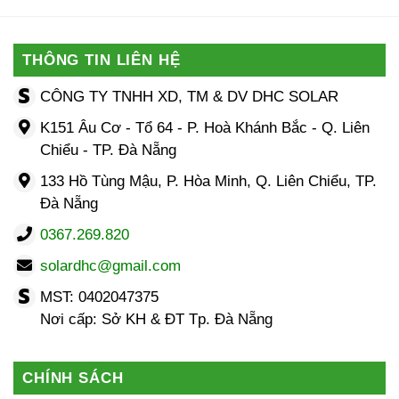
00 ₫.
THÔNG TIN LIÊN HỆ
CÔNG TY TNHH XD, TM & DV DHC SOLAR
K151 Âu Cơ - Tổ 64 - P. Hoà Khánh Bắc - Q. Liên
Chiểu - TP. Đà Nẵng
133 Hồ Tùng Mậu, P. Hòa Minh, Q. Liên Chiểu, TP.
Đà Nẵng
0367.269.820
solardhc@gmail.com
MST: 0402047375
Nơi cấp: Sở KH & ĐT Tp. Đà Nẵng
CHÍNH SÁCH