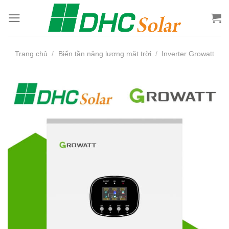
Bỏ
qua
nội
dung
Trang chủ
/
Biến tần năng lượng mặt trời
/
Inverter Growatt