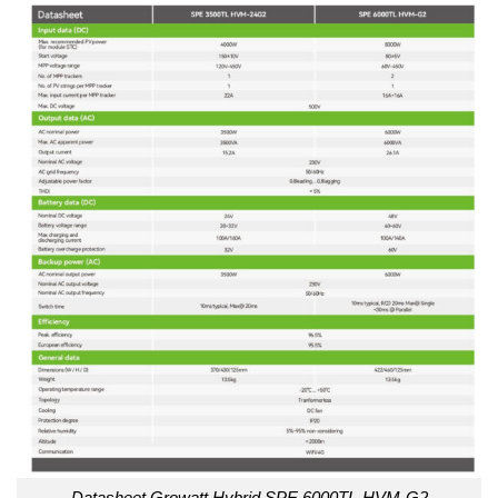
Datasheet Growatt Hybrid SPE 6000TL-HVM-G2