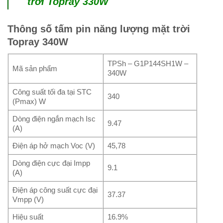
trời Topray 330W
Thông số tấm pin năng lượng mặt trời
Topray 340W
TPSh – G1P144SH1W –
Mã sản phẩm
340W
Công suất tối đa tại STC
340
(Pmax) W
Dòng điện ngắn mạch Isc
9.47
(A)
Điện áp hở mạch Voc (V)
45,78
Dòng điện cực đại Impp
9.1
(A)
Điện áp công suất cực đại
37.37
Vmpp (V)
Hiệu suất
16.9%