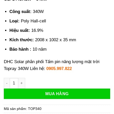
Công suất:
340W
Loại:
Poly Hall-cell
Hiệu suất:
16.9%
Kích thước:
2008 x 1002 x 35 mm
Bảo hành :
10 năm
DHC Solar phân phối Tấm pin năng lượng mặt trời
Topray 340W Liên hệ:
0905.997.822
Pin Topray 340W | Pin năng lượng mặt trời Topray số lượng
MUA HÀNG
Mã sản phẩm:
TOP340