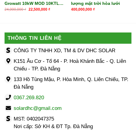
Growatt 10kW MOD 10KTL3-
lượng mặt trời hòa lưới
Giá
Giá
X
24,000,000
₫
22,500,000
₫
400,000,000
₫
gốc
hiện
là:
tại
24,000,000 ₫.
là:
22,500,000 ₫.
THÔNG TIN LIÊN HỆ
CÔNG TY TNHH XD, TM & DV DHC SOLAR
K151 Âu Cơ - Tổ 64 - P. Hoà Khánh Bắc - Q. Liên
Chiểu - TP. Đà Nẵng
133 Hồ Tùng Mậu, P. Hòa Minh, Q. Liên Chiểu, TP.
Đà Nẵng
0367.269.820
solardhc@gmail.com
MST: 0402047375
Nơi cấp: Sở KH & ĐT Tp. Đà Nẵng