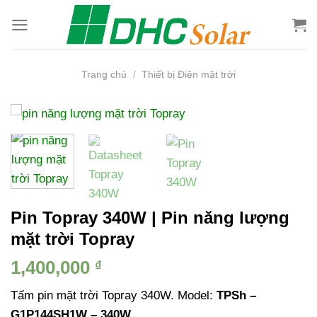
Bỏ
qua
nội
dung
Trang chủ
/
Thiết bị Điện mặt trời
Pin Topray 340W | Pin năng lượng
mặt trời Topray
1,400,000
₫
Tấm pin mặt trời Topray 340W. Model:
TPSh –
G1P144SH1W – 340W