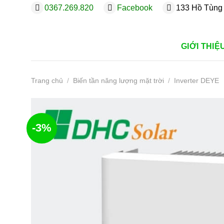
Bỏ
0367.269.820
Facebook
133 Hồ Tùng 
qua
nội
dung
GIỚI THIỆ
Trang chủ
/
Biến tần năng lượng mặt trời
/
Inverter DEYE
-3%