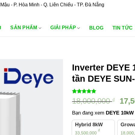
Mậu - P. Hòa Minh - Q. Liên Chiểu - TP. Đà Nẵng
SẢN PHẨM
GIẢI PHÁP
U
BLOG
TIN TỨC
Inverter DEYE 
tần DEYE SUN
5.00
1
trên 5
Giá
18,000,000
17,
₫
dựa trên
gốc
đánh giá
Bạn đang xem
DEYE 10kW
là:
18,0
Hybrid 8kW
Growa
₫
33,500,000
18,000