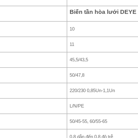
Biến tần hòa lưới DEYE
10
11
45,5/43,5
50/47,8
220/230 0,85Un-1,1Un
L/N/PE
50/45-55, 60/55-65
0,8 dẫn đến 0,8 độ trễ