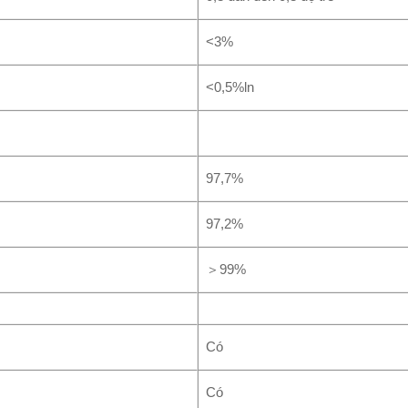
<3%
<0,5%ln
97,7%
97,2%
＞99%
Có
Có