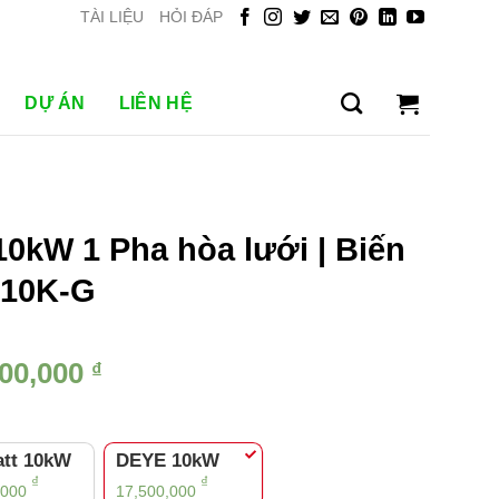
TÀI LIỆU
HỎI ĐÁP
DỰ ÁN
LIÊN HỆ
10kW 1 Pha hòa lưới | Biến
-10K-G
Giá
500,000
₫
hiện
tại
00,000 ₫.
là:
tt 10kW
DEYE 10kW
17,500,000 ₫.
₫
₫
,000
17,500,000