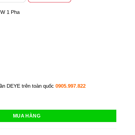
kW 1 Pha
tần DEYE trên toàn quốc
0905.997.822
a lưới | Biến tần DEYE SUN-10K-G số lượng
MUA HÀNG