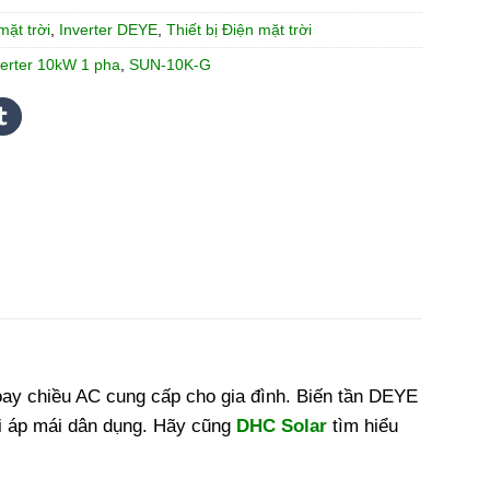
mặt trời
,
Inverter DEYE
,
Thiết bị Điện mặt trời
verter 10kW 1 pha
,
SUN-10K-G
oay chiều AC cung cấp cho gia đình. Biến tần DEYE
i áp mái dân dụng. Hãy cũng
DHC Solar
tìm hiểu