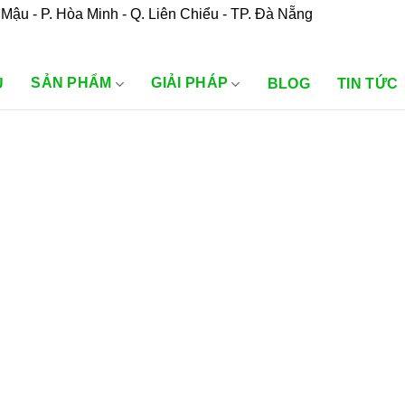
Mậu - P. Hòa Minh - Q. Liên Chiểu - TP. Đà Nẵng
SẢN PHẨM
GIẢI PHÁP
U
BLOG
TIN TỨC
”