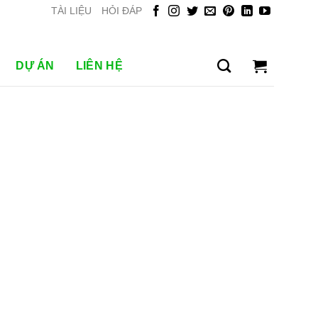
TÀI LIỆU
HỎI ĐÁP
DỰ ÁN
LIÊN HỆ