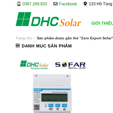
Bỏ
0367.269.820
Facebook
133 Hồ Tùng 
qua
nội
dung
GIỚI THIỆ
Trang chủ
/
Sản phẩm được gắn thẻ “Zero Export Sofar
DANH MỤC SẢN PHẨM