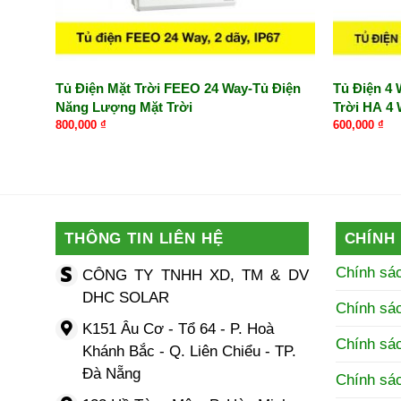
Tủ Điện Mặt Trời FEEO 24 Way-Tủ Điện
Tủ Điện 4
Năng Lượng Mặt Trời
Trời HA 4
800,000
₫
600,000
₫
THÔNG TIN LIÊN HỆ
CHÍNH
Chính sá
CÔNG TY TNHH XD, TM & DV
DHC SOLAR
Chính sá
K151 Âu Cơ - Tổ 64 - P. Hoà
Chính sác
Khánh Bắc - Q. Liên Chiểu - TP.
Đà Nẵng
Chính sá