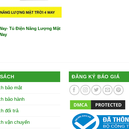
 Way- Tủ Điện Năng Lượng Mặt
 Way
 SÁCH
ĐĂNG KÝ BÁO GIÁ
ch bảo mật
ch bảo hành
h đổi trả
ch vận chuyển