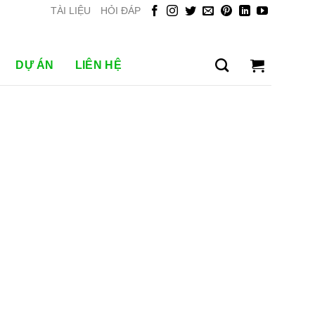
TÀI LIỆU
HỎI ĐÁP
DỰ ÁN
LIÊN HỆ