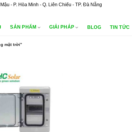
Mậu - P. Hòa Minh - Q. Liên Chiểu - TP. Đà Nẵng
SẢN PHẨM
GIẢI PHÁP
U
BLOG
TIN TỨC
g mặt trời”