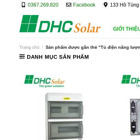
Bỏ
0367.269.820
Facebook
133 Hồ Tùng 
qua
nội
dung
GIỚI THIỆ
Trang chủ
/
Sản phẩm được gắn thẻ “Tủ điện năng lượn
DANH MỤC SẢN PHẨM