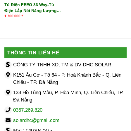
Tủ Điện FEEO 36 Way-Tủ
Điện Lắp Nổi Năng Lượng
Mặt Trời
1,300,000
₫
THÔNG TIN LIÊN HỆ
CÔNG TY TNHH XD, TM & DV DHC SOLAR
K151 Âu Cơ - Tổ 64 - P. Hoà Khánh Bắc - Q. Liên
Chiểu - TP. Đà Nẵng
133 Hồ Tùng Mậu, P. Hòa Minh, Q. Liên Chiểu, TP.
Đà Nẵng
0367.269.820
solardhc@gmail.com
MST: 0402047375