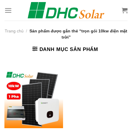
Bỏ
qua
nội
dung
Trang chủ
/
Sản phẩm được gắn thẻ “trọn gói 10kw điện mặt
trời”
DANH MỤC SẢN PHẨM