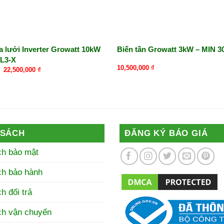
òa lưới Inverter Growatt 10kW
Biến tần Growatt 3kW – MIN 3
L3-X
10,500,000
₫
Giá
Giá
22,500,000
₫
gốc
hiện
là:
tại
24,000,000 ₫.
là:
22,500,000 ₫.
 SÁCH
ĐĂNG KÝ BÁO GIÁ
ch bảo mật
ch bảo hành
h đổi trả
ch vận chuyển