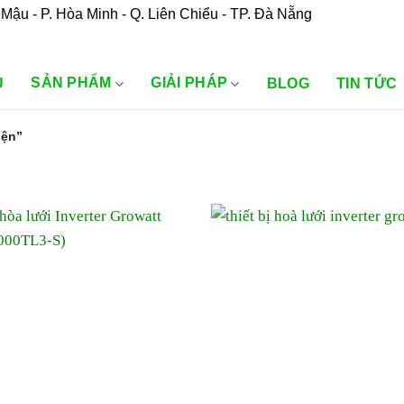
Mậu - P. Hòa Minh - Q. Liên Chiểu - TP. Đà Nẵng
SẢN PHẨM
GIẢI PHÁP
U
BLOG
TIN TỨC
iện”