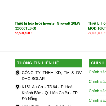
Thiết bị hòa lưới Inverter Growatt 20kW
Thiết bị h
(20000TL3-S)
MOD 10KT
52,590,400
₫
24,000,000
₫
THÔNG TIN LIÊN HỆ
CHÍNH
Chính sá
CÔNG TY TNHH XD, TM & DV
DHC SOLAR
Chính sá
K151 Âu Cơ - Tổ 64 - P. Hoà
Chính sác
Khánh Bắc - Q. Liên Chiểu - TP.
Đà Nẵng
Chính sá