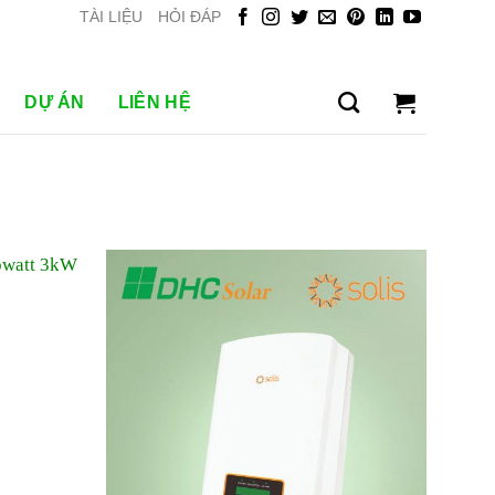
TÀI LIỆU
HỎI ĐÁP
DỰ ÁN
LIÊN HỆ