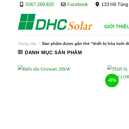
Bỏ
0367.269.820
Facebook
133 Hồ Tùng 
qua
nội
dung
GIỚI THIỆ
Trang chủ
/
Sản phẩm được gắn thẻ “thiết bị hòa lưới đ
DANH MỤC SẢN PHẨM
-6%