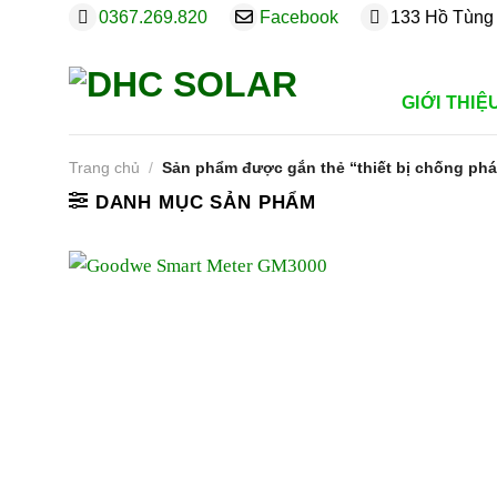
Bỏ
0367.269.820
Facebook
133 Hồ Tùng 
qua
nội
dung
GIỚI THIỆ
Trang chủ
/
Sản phẩm được gắn thẻ “thiết bị chống ph
DANH MỤC SẢN PHẨM