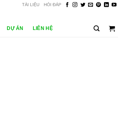
TÀI LIỆU
HỎI ĐÁP
DỰ ÁN
LIÊN HỆ