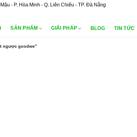
Mậu - P. Hòa Minh - Q. Liên Chiểu - TP. Đà Nẵng
SẢN PHẨM
GIẢI PHÁP
U
BLOG
TIN TỨC
át ngược goodwe”