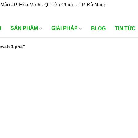
Mậu - P. Hòa Minh - Q. Liên Chiểu - TP. Đà Nẵng
SẢN PHẨM
GIẢI PHÁP
U
BLOG
TIN TỨC
owatt 1 pha”