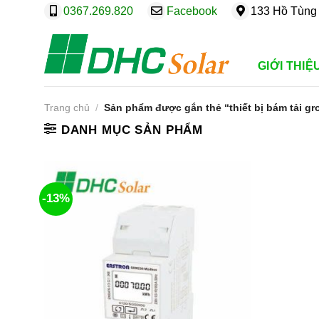
Bỏ
0367.269.820
Facebook
133 Hồ Tùng 
qua
nội
dung
GIỚI THIỆ
Trang chủ
/
Sản phẩm được gắn thẻ “thiết bị bám tải gr
DANH MỤC SẢN PHẨM
-13%