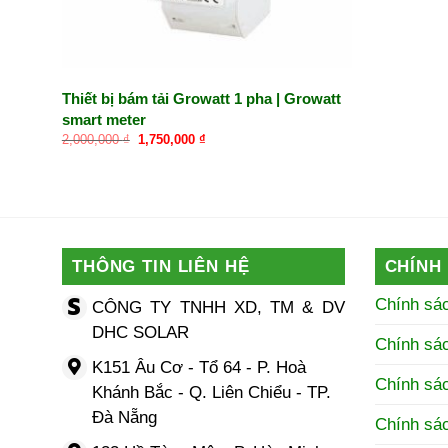
Thiết bị bám tải Growatt 1 pha | Growatt
smart meter
Giá
Giá
2,000,000
₫
1,750,000
₫
gốc
hiện
là:
tại
2,000,000 ₫.
là:
1,750,000 ₫.
THÔNG TIN LIÊN HỆ
CHÍNH
Chính sá
CÔNG TY TNHH XD, TM & DV
DHC SOLAR
Chính sá
K151 Âu Cơ - Tổ 64 - P. Hoà
Chính sác
Khánh Bắc - Q. Liên Chiểu - TP.
Đà Nẵng
Chính sá