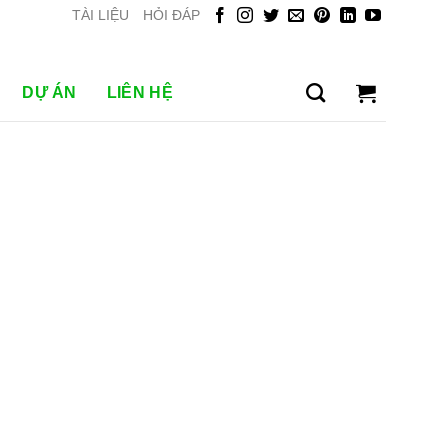
TÀI LIỆU
HỎI ĐÁP
DỰ ÁN
LIÊN HỆ