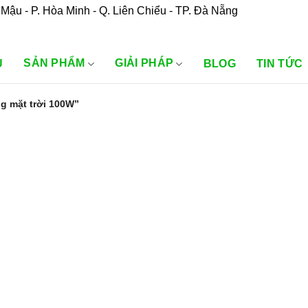
Mậu - P. Hòa Minh - Q. Liên Chiểu - TP. Đà Nẵng
SẢN PHẨM
GIẢI PHÁP
U
BLOG
TIN TỨC
g mặt trời 100W”