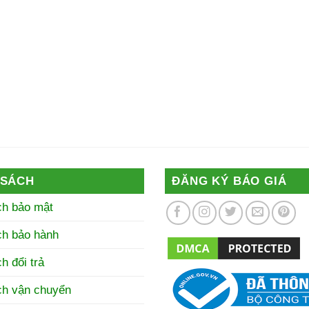
 SÁCH
ĐĂNG KÝ BÁO GIÁ
ch bảo mật
ch bảo hành
h đổi trả
ch vận chuyển