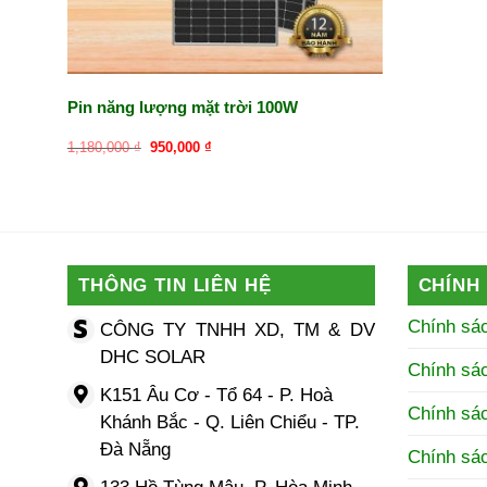
Pin năng lượng mặt trời 100W
Giá
Giá
1,180,000
₫
950,000
₫
gốc
hiện
là:
tại
1,180,000 ₫.
là:
950,000 ₫.
THÔNG TIN LIÊN HỆ
CHÍNH
Chính sá
CÔNG TY TNHH XD, TM & DV
DHC SOLAR
Chính sá
K151 Âu Cơ - Tổ 64 - P. Hoà
Chính sác
Khánh Bắc - Q. Liên Chiểu - TP.
Đà Nẵng
Chính sá