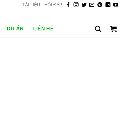
TÀI LIỆU
HỎI ĐÁP
DỰ ÁN
LIÊN HỆ