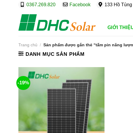
Bỏ
0367.269.820
Facebook
133 Hồ Tùng 
qua
nội
dung
GIỚI THIỆ
Trang chủ
/
Sản phẩm được gắn thẻ “tấm pin năng lượn
DANH MỤC SẢN PHẨM
-19%