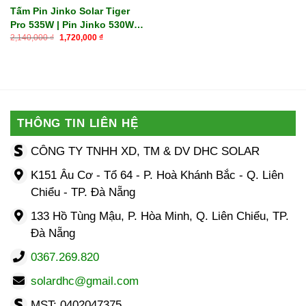
Tấm Pin Jinko Solar Tiger
Pro 535W | Pin Jinko 530W-
Giá
Giá
550W
2,140,000
₫
1,720,000
₫
gốc
hiện
là:
tại
2,140,000 ₫.
là:
1,720,000 ₫.
THÔNG TIN LIÊN HỆ
CÔNG TY TNHH XD, TM & DV DHC SOLAR
K151 Âu Cơ - Tổ 64 - P. Hoà Khánh Bắc - Q. Liên
Chiểu - TP. Đà Nẵng
133 Hồ Tùng Mậu, P. Hòa Minh, Q. Liên Chiểu, TP.
Đà Nẵng
0367.269.820
solardhc@gmail.com
MST: 0402047375