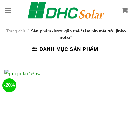
Bỏ
qua
nội
dung
Trang chủ
/
Sản phẩm được gắn thẻ “tấm pin mặt trời jinko
solar”
DANH MỤC SẢN PHẨM
-20%