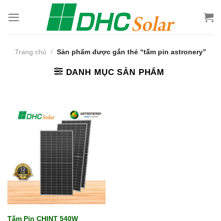
Bỏ
qua
nội
dung
Trang chủ
/
Sản phẩm được gắn thẻ “tấm pin astronery”
DANH MỤC SẢN PHẨM
Tấm Pin CHINT 540W