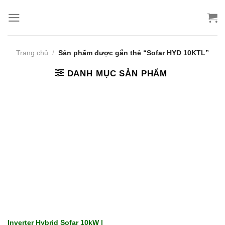
Bỏ
qua
nội
dung
Trang chủ
/
Sản phẩm được gắn thẻ “Sofar HYD 10KTL”
DANH MỤC SẢN PHẨM
Inverter Hybrid Sofar 10kW |