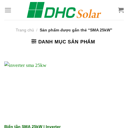
Bỏ
qua
nội
dung
Trang chủ
/
Sản phẩm được gắn thẻ “SMA 25kW”
DANH MỤC SẢN PHẨM
Biến tần SMA 25kW | Inverter