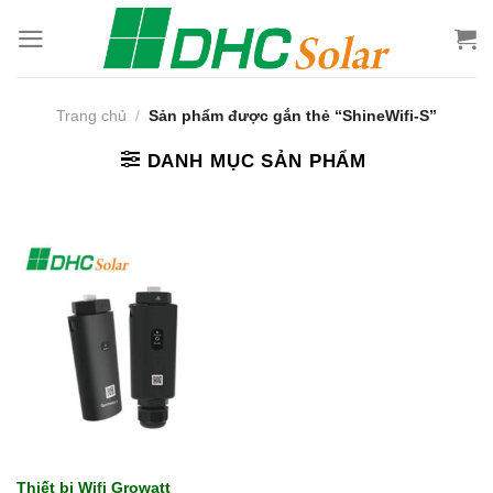
Bỏ
qua
nội
dung
Trang chủ
/
Sản phẩm được gắn thẻ “ShineWifi-S”
DANH MỤC SẢN PHẨM
Thiết bị Wifi Growatt