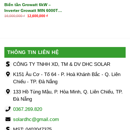
Biến tần Growatt 6kW –
Inverter Growatt MIN 6000TL-
Giá
Giá
X
16,000,000
₫
12,600,000
₫
gốc
hiện
là:
tại
16,000,000 ₫.
là:
12,600,000 ₫.
THÔNG TIN LIÊN HỆ
CÔNG TY TNHH XD, TM & DV DHC SOLAR
K151 Âu Cơ - Tổ 64 - P. Hoà Khánh Bắc - Q. Liên
Chiểu - TP. Đà Nẵng
133 Hồ Tùng Mậu, P. Hòa Minh, Q. Liên Chiểu, TP.
Đà Nẵng
0367.269.820
solardhc@gmail.com
MST: 0402047375