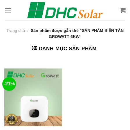
Bỏ
qua
nội
dung
Trang chủ
/
Sản phẩm được gắn thẻ “SẢN PHẨM BIẾN TẦN
GROWATT 6KW”
DANH MỤC SẢN PHẨM
-21%