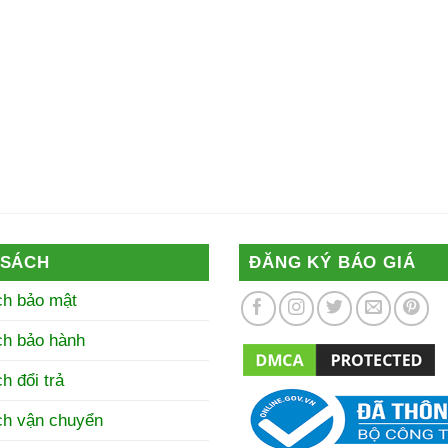
 SÁCH
ĐĂNG KÝ BÁO GIÁ
ch bảo mật
ch bảo hành
h đổi trả
ch vận chuyển