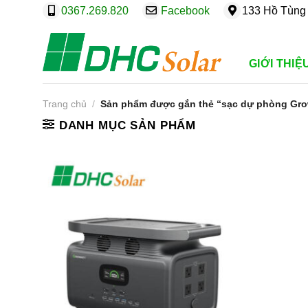
Bỏ
0367.269.820
Facebook
133 Hồ Tùng 
qua
nội
dung
GIỚI THIỆ
Trang chủ
/
Sản phẩm được gắn thẻ “sạc dự phòng Gro
DANH MỤC SẢN PHẨM