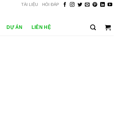
TÀI LIỆU
HỎI ĐÁP
DỰ ÁN
LIÊN HỆ