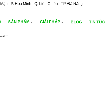
Mậu - P. Hòa Minh - Q. Liên Chiểu - TP. Đà Nẵng
SẢN PHẨM
GIẢI PHÁP
U
BLOG
TIN TỨC
watt”