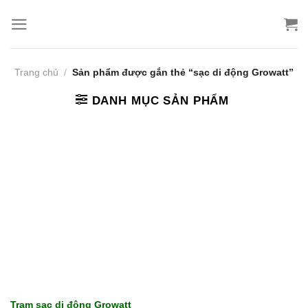
Bỏ
qua
nội
dung
Trang chủ
/
Sản phẩm được gắn thẻ “sạc di động Growatt”
DANH MỤC SẢN PHẨM
Trạm sạc di động Growatt