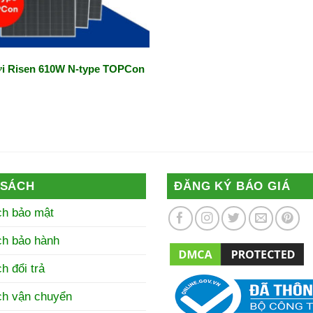
rời Risen 610W N-type TOPCon
 SÁCH
ĐĂNG KÝ BÁO GIÁ
ch bảo mật
ch bảo hành
h đổi trả
ch vận chuyển