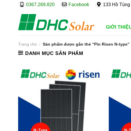
Bỏ
0367.269.820
Facebook
133 Hồ Tùng 
qua
nội
dung
GIỚI THIỆ
Trang chủ
/
Sản phẩm được gắn thẻ “Pin Risen N-type”
DANH MỤC SẢN PHẨM