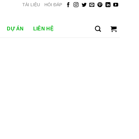
TÀI LIỆU
HỎI ĐÁP
DỰ ÁN
LIÊN HỆ