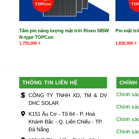
Tấm pin năng lượng mặt trời Risen 585W
Pin mặt t
N-type TOPCon
1,755,000
₫
1,830,000
₫
THÔNG TIN LIÊN HỆ
CHÍNH
Chính sá
CÔNG TY TNHH XD, TM & DV
DHC SOLAR
Chính sá
K151 Âu Cơ - Tổ 64 - P. Hoà
Chính sác
Khánh Bắc - Q. Liên Chiểu - TP.
Đà Nẵng
Chính sá