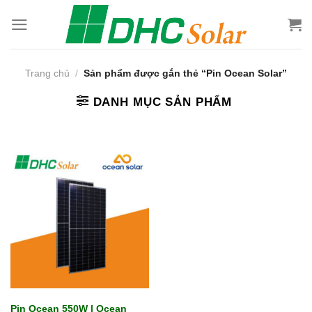
Bỏ
qua
nội
dung
Trang chủ
/
Sản phẩm được gắn thẻ “Pin Ocean Solar”
DANH MỤC SẢN PHẨM
Pin Ocean 550W | Ocean