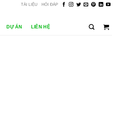
TÀI LIỆU
HỎI ĐÁP
DỰ ÁN
LIÊN HỆ