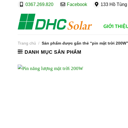
Bỏ
0367.269.820
Facebook
133 Hồ Tùng 
qua
nội
dung
GIỚI THIỆ
Trang chủ
/
Sản phẩm được gắn thẻ “pin mặt trời 200W
DANH MỤC SẢN PHẨM