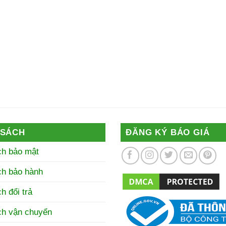
 SÁCH
ĐĂNG KÝ BÁO GIÁ
ch bảo mật
ch bảo hành
h đổi trả
ch vận chuyển