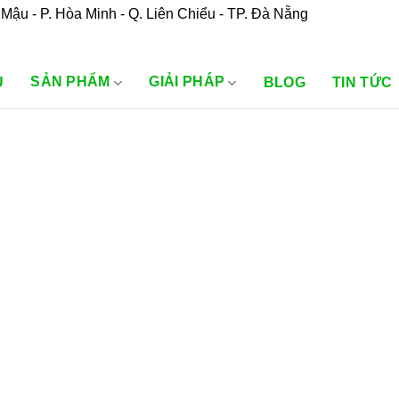
Mậu - P. Hòa Minh - Q. Liên Chiểu - TP. Đà Nẵng
SẢN PHẨM
GIẢI PHÁP
U
BLOG
TIN TỨC
”