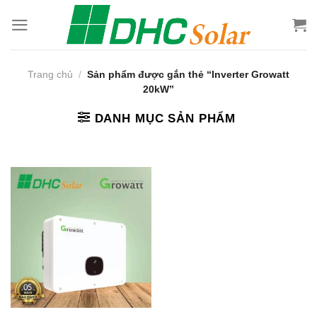
Bỏ
qua
nội
dung
Trang chủ
/
Sản phẩm được gắn thẻ “Inverter Growatt
20kW”
DANH MỤC SẢN PHẨM