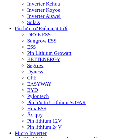
Inverter Kehua
Inverter Koyoe
Inverter Aiswei
SolaX
Pin lưu trữ Điện mặt trời
DEYE ESS
Sungrow ESS
ESS
Pin Lithium Growatt
BETTENERGY
Segrow
Dyness
CFE
EASYWAY
BYD
Pylontech
Pin lưu trữ Lithium SOFAR
HinaESS
Ắc quy
Pin lithium 12V
Pin lithium 24V
Micro Inverter