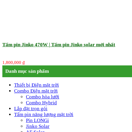
Tấm pin Jinko 470W | Tấm pin Jinko solar mới nhất
1,800,000
₫
Danh mục sản phẩm
Thiết bị Điện mặt trời
Combo Điện mặt trời
Combo hòa lưới
Combo Hybrid
Lắp đặt trọn gói
Tấm pin năng lượng mặt trời
Pin LONGi
Jinko Solar