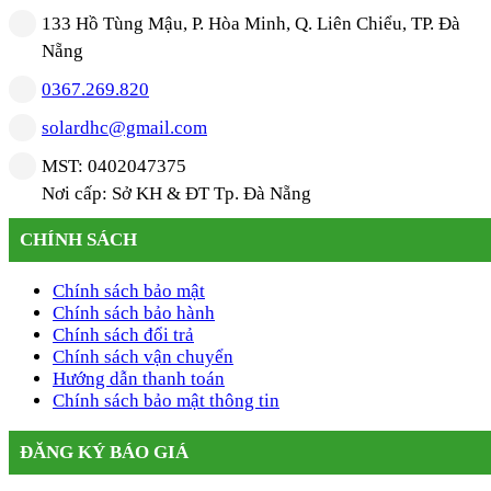
133 Hồ Tùng Mậu, P. Hòa Minh, Q. Liên Chiểu, TP. Đà
Nẵng
0367.269.820
solardhc@gmail.com
MST: 0402047375
Nơi cấp: Sở KH & ĐT Tp. Đà Nẵng
CHÍNH SÁCH
Chính sách bảo mật
Chính sách bảo hành
Chính sách đổi trả
Chính sách vận chuyển
Hướng dẫn thanh toán
Chính sách bảo mật thông tin
ĐĂNG KÝ BÁO GIÁ