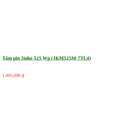
Tấm pin Jinko 525 Wp (JKM525M-7TL4)
1,995,000
₫