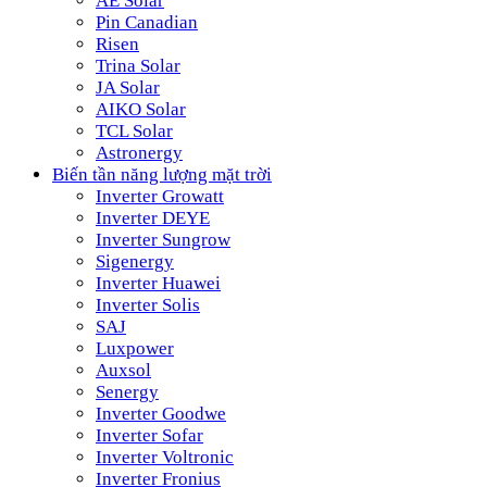
AE Solar
Pin Canadian
Risen
Trina Solar
JA Solar
AIKO Solar
TCL Solar
Astronergy
Biến tần năng lượng mặt trời
Inverter Growatt
Inverter DEYE
Inverter Sungrow
Sigenergy
Inverter Huawei
Inverter Solis
SAJ
Luxpower
Auxsol
Senergy
Inverter Goodwe
Inverter Sofar
Inverter Voltronic
Inverter Fronius