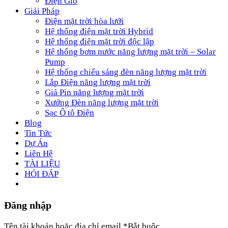
Điện Gió
Giải Pháp
Điện mặt trời hòa lưới
Hệ thống điện mặt trời Hybrid
Hệ thống điện mặt trời độc lập
Hệ thống bơm nước năng lượng mặt trời – Solar
Pump
Hệ thống chiếu sáng đèn năng lượng mặt trời
Lắp Điện năng lượng mặt trời
Giá Pin năng lượng mặt trời
Xưởng Đèn năng lượng mặt trời
Sạc Ô tô Điện
Blog
Tin Tức
Dự Án
Liên Hệ
TÀI LIỆU
HỎI ĐÁP
Đăng nhập
Tên tài khoản hoặc địa chỉ email
*
Bắt buộc