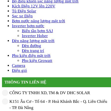
Bộ điều khiển sạc năng lượng mặt trời
Kích Điện 12V lên 220V
Tủ Điện Solar
Sạc xe Điện
Bơm nước năng lượng mặt trời
Inverter bơm nước
Biến tần bơm SAJ
Inverter Hober
Đèn năng lượng mặt trời
Đèn đường
Đèn trang trí
Phụ kiện điện mặt trời
Phụ kiện Growatt
Camera
Điện gió
THÔNG TIN LIÊN HỆ
CÔNG TY TNHH XD, TM & DV DHC SOLAR
K151 Âu Cơ - Tổ 64 - P. Hoà Khánh Bắc - Q. Liên Chiểu
- TP. Đà Nẵng