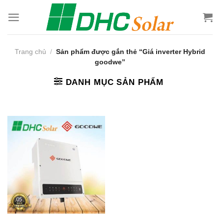
Bỏ
qua
nội
dung
Trang chủ
/
Sản phẩm được gắn thẻ “Giá inverter Hybrid
goodwe”
DANH MỤC SẢN PHẨM