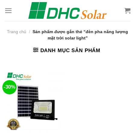
Bỏ
qua
nội
dung
Trang chủ
/
Sản phẩm được gắn thẻ “đèn pha năng lượng
mặt trời solar light”
DANH MỤC SẢN PHẨM
-30%