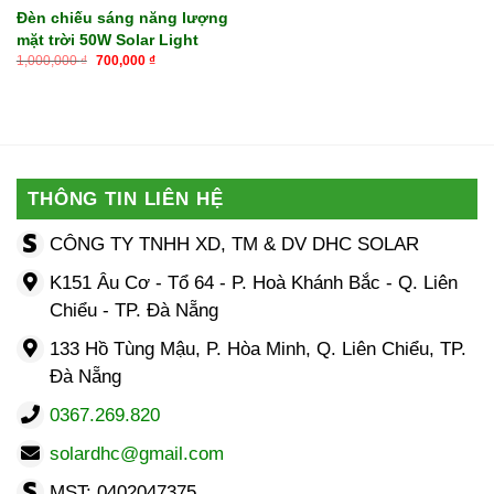
Đèn chiếu sáng năng lượng
mặt trời 50W Solar Light
Giá
Giá
1,000,000
₫
700,000
₫
gốc
hiện
là:
tại
1,000,000 ₫.
là:
700,000 ₫.
THÔNG TIN LIÊN HỆ
CÔNG TY TNHH XD, TM & DV DHC SOLAR
K151 Âu Cơ - Tổ 64 - P. Hoà Khánh Bắc - Q. Liên
Chiểu - TP. Đà Nẵng
133 Hồ Tùng Mậu, P. Hòa Minh, Q. Liên Chiểu, TP.
Đà Nẵng
0367.269.820
solardhc@gmail.com
MST: 0402047375