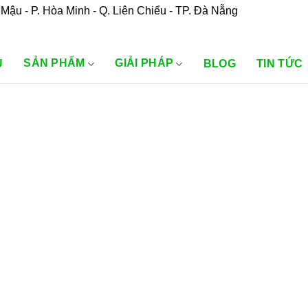
Mậu - P. Hòa Minh - Q. Liên Chiểu - TP. Đà Nẵng
SẢN PHẨM
GIẢI PHÁP
U
BLOG
TIN TỨC