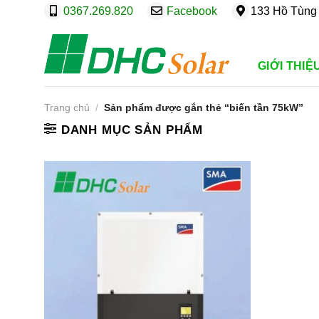
Bỏ
0367.269.820
Facebook
133 Hồ Tùng 
qua
nội
dung
GIỚI THIỆ
Trang chủ
/
Sản phẩm được gắn thẻ “biến tần 75kW”
DANH MỤC SẢN PHẨM