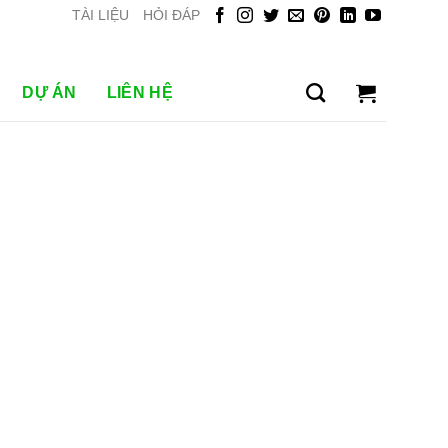
TÀI LIỆU
HỎI ĐÁP
DỰ ÁN
LIÊN HỆ