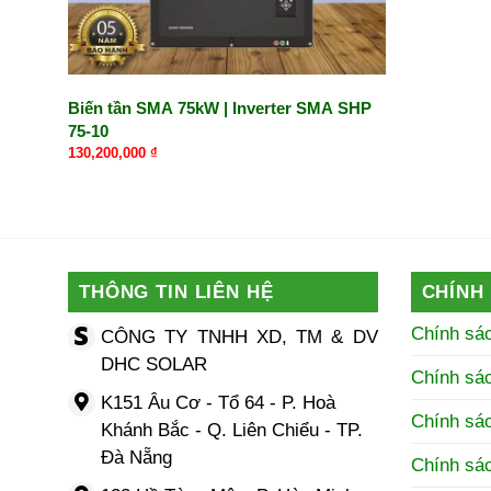
Biến tần SMA 75kW | Inverter SMA SHP
75-10
130,200,000
₫
THÔNG TIN LIÊN HỆ
CHÍNH
Chính sá
CÔNG TY TNHH XD, TM & DV
DHC SOLAR
Chính sá
K151 Âu Cơ - Tổ 64 - P. Hoà
Chính sác
Khánh Bắc - Q. Liên Chiểu - TP.
Đà Nẵng
Chính sá